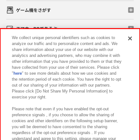
ゲーム機をさがす
スマホ・PCであそぶ
We collect unique personal identifiers such as cookies to
analyze our traffic and to personalize content and ads. We
イベント・キャンペーン
share information about your use of our website with our
analytics and advertising partners, who may combine it with
other information that you have provided to them or that they
have collected from your use of their services. Please click
"
here
" to see more details about how we use cookies and
関連会社
サステナビリティ
サイトポリシー
the retention period of each cookie. You have the right to opt
out of our sharing of your information with our partners.
プライバシーポリシー
ウェブアクセシビリティ方針と検証結果
Please click [Do Not Share My Personal Information] to
exercise your right.
お取引先さまとともに
食品のご提供について
カスタマーハラスメント対応方針
よくあるご質問・お問い合わせ
Please note that even if you have enabled the opt-out
preference signals , if you choose to allow the sharing of
cookies and other identifiers on the following setup banner,
you will be deemed to have consented to the sharing
regardless of the opt-out preference signals . If you
understand and agree to this setting, please manage your