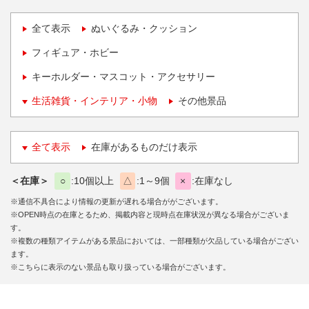
全て表示
ぬいぐるみ・クッション
フィギュア・ホビー
キーホルダー・マスコット・アクセサリー
生活雑貨・インテリア・小物
その他景品
全て表示
在庫があるものだけ表示
＜在庫＞
○
10個以上
△
1～9個
×
在庫なし
※通信不具合により情報の更新が遅れる場合ががございます。
※OPEN時点の在庫とるため、掲載内容と現時点在庫状況が異なる場合がございま
す。
※複数の種類アイテムがある景品においては、一部種類が欠品している場合がござい
ます。
※こちらに表示のない景品も取り扱っている場合がございます。