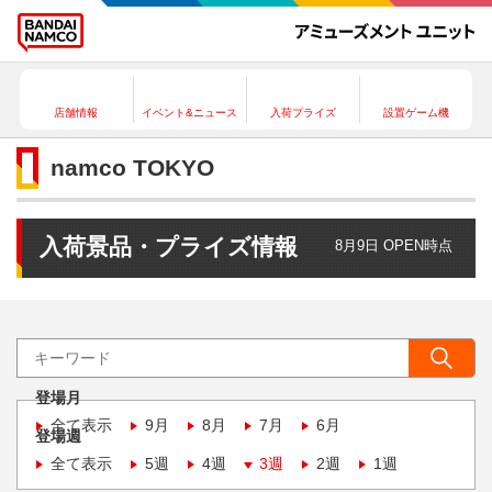
店舗情報
イベント&ニュース
入荷プライズ
設置ゲーム機
namco TOKYO
入荷景品・プライズ情報
8月9日 OPEN時点
登場月
全て表示
9月
8月
7月
6月
登場週
全て表示
5週
4週
3週
2週
1週