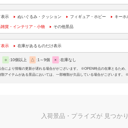
て表示
ぬいぐるみ・クッション
フィギュア・ホビー
キーホ
活雑貨・インテリア・小物
その他景品
て表示
在庫があるものだけ表示
○
10個以上
△
1～9個
×
在庫なし
具合により情報の更新が遅れる場合ががございます。
※OPEN時点の在庫とるため
種類アイテムがある景品においては、一部種類が欠品している場合がございます。