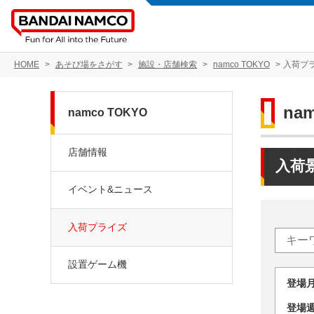
HOME
あそび場をさがす
施設・店舗検索
namco TOKYO
入荷プ
na
namco TOKYO
店舗情報
入荷
イベント&ニュース
入荷プライズ
設置ゲーム機
登場
登場