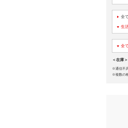
全
生
全
＜在庫＞
※通信不
※複数の