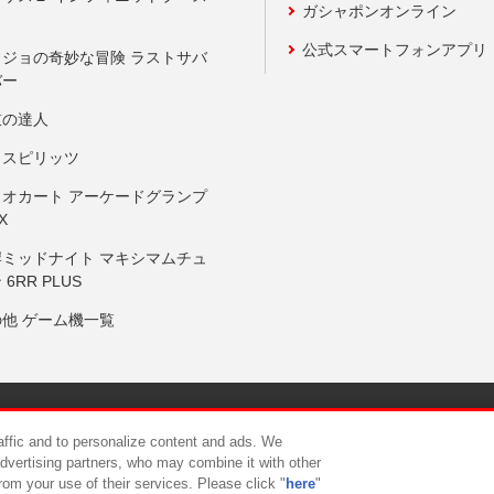
ガシャポンオンライン
公式スマートフォンアプリ
ョジョの奇妙な冒険 ラストサバ
バー
鼓の達人
りスピリッツ
リオカート アーケードグランプ
X
岸ミッドナイト マキシマムチュ
 6RR PLUS
の他 ゲーム機一覧
サイトポリシー
プライバシーポリシー
ウェブアクセシビリティ方
raffic and to personalize content and ads. We
advertising partners, who may combine it with other
rom your use of their services. Please click "
here
"
供について
カスタマーハラスメント対応方針
よくあるご質問・