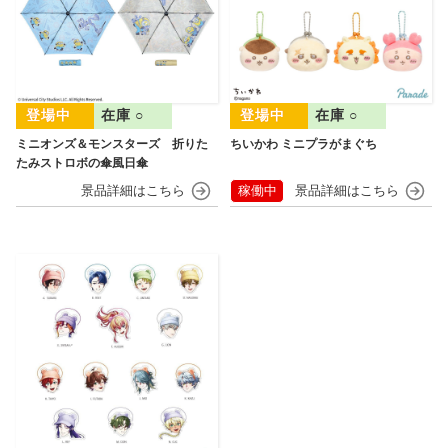
在庫 ○
在庫 ○
ミニオンズ＆モンスターズ 折りた
ちいかわ ミニプラがまぐち
たみストロボの傘風日傘
稼働中