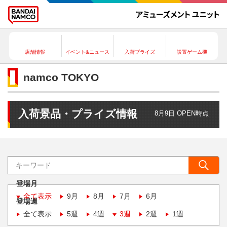
店舗情報
イベント&ニュース
入荷プライズ
設置ゲーム機
namco TOKYO
入荷景品・プライズ情報
8月9日 OPEN時点
登場月
全て表示
9月
8月
7月
6月
登場週
全て表示
5週
4週
3週
2週
1週