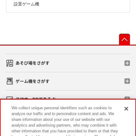
設置ゲーム機
先
あそび場をさがす
ゲーム機をさがす
スマホ・PCであそぶ
We collect unique personal identifiers such as cookies to
analyze our traffic and to personalize content and ads. We
イベント・キャンペーン
share information about your use of our website with our
analytics and advertising partners, who may combine it with
other information that you have provided to them or that they