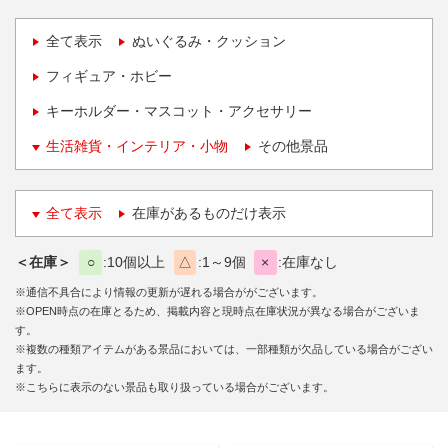
全て表示
ぬいぐるみ・クッション
フィギュア・ホビー
キーホルダー・マスコット・アクセサリー
生活雑貨・インテリア・小物
その他景品
全て表示
在庫があるものだけ表示
＜在庫＞
○
10個以上
△
1～9個
×
在庫なし
※通信不具合により情報の更新が遅れる場合ががございます。
※OPEN時点の在庫とるため、掲載内容と現時点在庫状況が異なる場合がございま
す。
※複数の種類アイテムがある景品においては、一部種類が欠品している場合がござい
ます。
※こちらに表示のない景品も取り扱っている場合がございます。