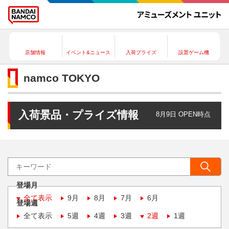
店舗情報
イベント&ニュース
入荷プライズ
設置ゲーム機
namco TOKYO
入荷景品・プライズ情報
8月9日 OPEN時点
登場月
全て表示
9月
8月
7月
6月
登場週
全て表示
5週
4週
3週
2週
1週