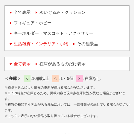
全て表示
ぬいぐるみ・クッション
フィギュア・ホビー
キーホルダー・マスコット・アクセサリー
生活雑貨・インテリア・小物
その他景品
全て表示
在庫があるものだけ表示
＜在庫＞
○
10個以上
△
1～9個
×
在庫なし
※通信不具合により情報の更新が遅れる場合ががございます。
※OPEN時点の在庫とるため、掲載内容と現時点在庫状況が異なる場合がございま
す。
※複数の種類アイテムがある景品においては、一部種類が欠品している場合がござい
ます。
※こちらに表示のない景品も取り扱っている場合がございます。