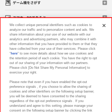
ゲーム機をさがす
スマホ・PCであそぶ
We collect unique personal identifiers such as cookies to
analyze our traffic and to personalize content and ads. We
イベント・キャンペーン
share information about your use of our website with our
analytics and advertising partners, who may combine it with
other information that you have provided to them or that they
have collected from your use of their services. Please click
"
here
" to see more details about how we use cookies and
関連会社
サステナビリティ
サイトポリシー
the retention period of each cookie. You have the right to opt
out of our sharing of your information with our partners.
プライバシーポリシー
ウェブアクセシビリティ方針と検証結果
Please click [Do Not Share My Personal Information] to
exercise your right.
お取引先さまとともに
食品のご提供について
カスタマーハラスメント対応方針
よくあるご質問・お問い合わせ
Please note that even if you have enabled the opt-out
preference signals , if you choose to allow the sharing of
cookies and other identifiers on the following setup banner,
you will be deemed to have consented to the sharing
regardless of the opt-out preference signals . If you
understand and agree to this setting, please manage your
consent on the following setup banner by clicking the link