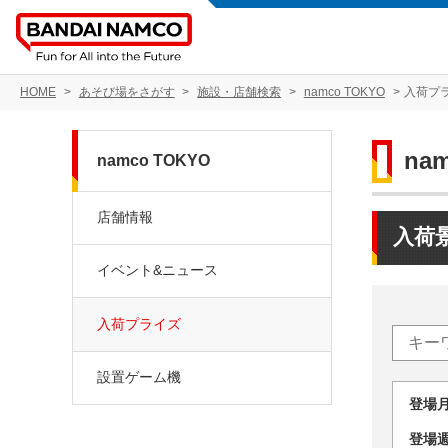
HOME
あそび場をさがす
施設・店舗検索
namco TOKYO
入荷プ
na
namco TOKYO
店舗情報
入荷
イベント&ニュース
入荷プライズ
設置ゲーム機
登場
登場