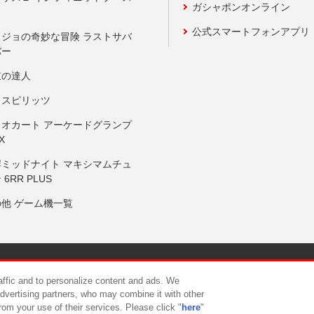
ガシャポンオンライン
公式スマートフォンアプリ
ョジョの奇妙な冒険 ラストサバ
バー
鼓の達人
りスピリッツ
リオカート アーケードグランプ
X
岸ミッドナイト マキシマムチュ
 6RR PLUS
の他 ゲーム機一覧
サイトポリシー
プライバシーポリシー
ウェブアクセシビリティ方
raffic and to personalize content and ads. We
advertising partners, who may combine it with other
rom your use of their services. Please click "
here
"
供について
カスタマーハラスメント対応方針
よくあるご質問・