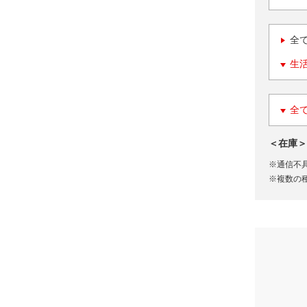
全
生
全
＜在庫＞
※通信不
※複数の