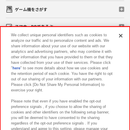
ゲーム機をさがす
スマホ・PCであそぶ
We collect unique personal identifiers such as cookies to
analyze our traffic and to personalize content and ads. We
イベント・キャンペーン
share information about your use of our website with our
analytics and advertising partners, who may combine it with
other information that you have provided to them or that they
have collected from your use of their services. Please click
"
here
" to see more details about how we use cookies and
関連会社
サステナビリティ
サイトポリシー
the retention period of each cookie. You have the right to opt
out of our sharing of your information with our partners.
プライバシーポリシー
ウェブアクセシビリティ方針と検証結果
Please click [Do Not Share My Personal Information] to
exercise your right.
お取引先さまとともに
食品のご提供について
カスタマーハラスメント対応方針
よくあるご質問・お問い合わせ
Please note that even if you have enabled the opt-out
preference signals , if you choose to allow the sharing of
cookies and other identifiers on the following setup banner,
you will be deemed to have consented to the sharing
regardless of the opt-out preference signals . If you
understand and agree to this setting, please manage your