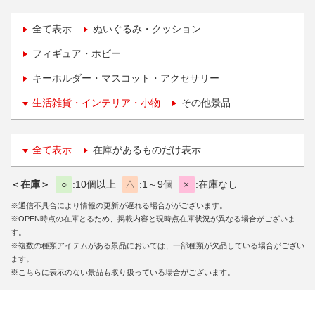
全て表示
ぬいぐるみ・クッション
フィギュア・ホビー
キーホルダー・マスコット・アクセサリー
生活雑貨・インテリア・小物
その他景品
全て表示
在庫があるものだけ表示
＜在庫＞
○
10個以上
△
1～9個
×
在庫なし
※通信不具合により情報の更新が遅れる場合ががございます。
※OPEN時点の在庫とるため、掲載内容と現時点在庫状況が異なる場合がございま
す。
※複数の種類アイテムがある景品においては、一部種類が欠品している場合がござい
ます。
※こちらに表示のない景品も取り扱っている場合がございます。