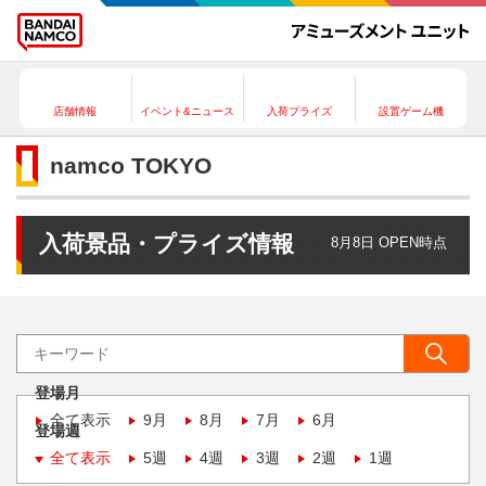
店舗情報
イベント&ニュース
入荷プライズ
設置ゲーム機
namco TOKYO
入荷景品・プライズ情報
8月8日 OPEN時点
登場月
全て表示
9月
8月
7月
6月
登場週
全て表示
5週
4週
3週
2週
1週