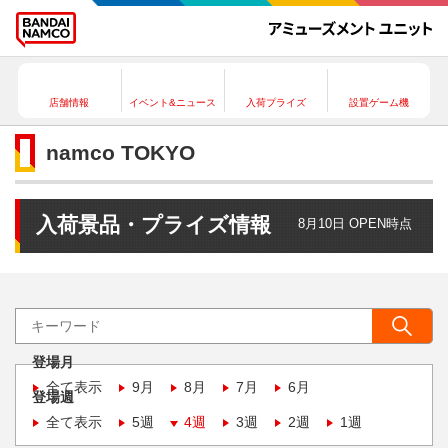
店舗情報
イベント&ニュース
入荷プライズ
設置ゲーム機
namco TOKYO
入荷景品・プライズ情報
8月10日 OPEN時点
登場月
全て表示
9月
8月
7月
6月
登場週
全て表示
5週
4週
3週
2週
1週