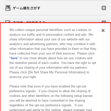
ゲーム機をさがす
スマホ・PCであそぶ
We collect unique personal identifiers such as cookies to
analyze our traffic and to personalize content and ads. We
イベント・キャンペーン
share information about your use of our website with our
analytics and advertising partners, who may combine it with
other information that you have provided to them or that they
have collected from your use of their services. Please click
"
here
" to see more details about how we use cookies and
関連会社
サステナビリティ
サイトポリシー
the retention period of each cookie. You have the right to opt
out of our sharing of your information with our partners.
プライバシーポリシー
ウェブアクセシビリティ方針と検証結果
Please click [Do Not Share My Personal Information] to
exercise your right.
お取引先さまとともに
食品のご提供について
カスタマーハラスメント対応方針
よくあるご質問・お問い合わせ
Please note that even if you have enabled the opt-out
preference signals , if you choose to allow the sharing of
cookies and other identifiers on the following setup banner,
you will be deemed to have consented to the sharing
regardless of the opt-out preference signals . If you
understand and agree to this setting, please manage your