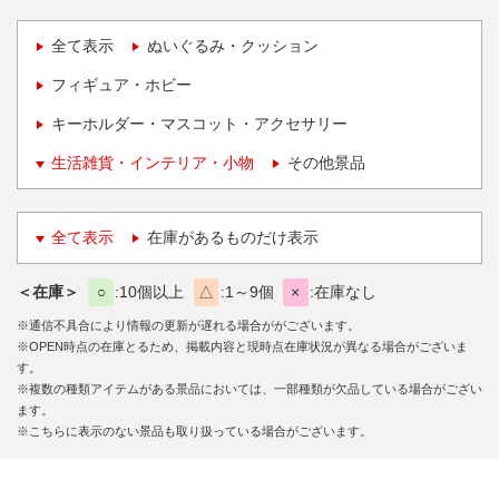
全て表示
ぬいぐるみ・クッション
フィギュア・ホビー
キーホルダー・マスコット・アクセサリー
生活雑貨・インテリア・小物
その他景品
全て表示
在庫があるものだけ表示
＜在庫＞
○
10個以上
△
1～9個
×
在庫なし
※通信不具合により情報の更新が遅れる場合ががございます。
※OPEN時点の在庫とるため、掲載内容と現時点在庫状況が異なる場合がございま
す。
※複数の種類アイテムがある景品においては、一部種類が欠品している場合がござい
ます。
※こちらに表示のない景品も取り扱っている場合がございます。