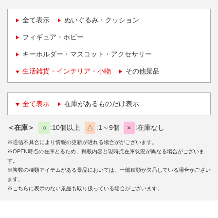
全て表示
ぬいぐるみ・クッション
フィギュア・ホビー
キーホルダー・マスコット・アクセサリー
生活雑貨・インテリア・小物
その他景品
全て表示
在庫があるものだけ表示
＜在庫＞
○
10個以上
△
1～9個
×
在庫なし
※通信不具合により情報の更新が遅れる場合ががございます。
※OPEN時点の在庫とるため、掲載内容と現時点在庫状況が異なる場合がございま
す。
※複数の種類アイテムがある景品においては、一部種類が欠品している場合がござい
ます。
※こちらに表示のない景品も取り扱っている場合がございます。