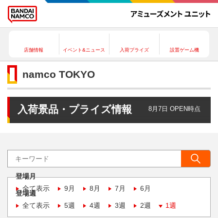
店舗情報
イベント&ニュース
入荷プライズ
設置ゲーム機
namco TOKYO
入荷景品・プライズ情報
8月7日 OPEN時点
登場月
全て表示
9月
8月
7月
6月
登場週
全て表示
5週
4週
3週
2週
1週