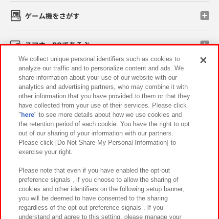
ゲーム機をさがす
スマホ・PCであそぶ
We collect unique personal identifiers such as cookies to
analyze our traffic and to personalize content and ads. We
イベント・キャンペーン
share information about your use of our website with our
analytics and advertising partners, who may combine it with
other information that you have provided to them or that they
have collected from your use of their services. Please click
"
here
" to see more details about how we use cookies and
関連会社
サステナビリティ
サイトポリシー
the retention period of each cookie. You have the right to opt
out of our sharing of your information with our partners.
プライバシーポリシー
ウェブアクセシビリティ方針と検証結果
Please click [Do Not Share My Personal Information] to
exercise your right.
お取引先さまとともに
食品のご提供について
カスタマーハラスメント対応方針
よくあるご質問・お問い合わせ
Please note that even if you have enabled the opt-out
preference signals , if you choose to allow the sharing of
cookies and other identifiers on the following setup banner,
you will be deemed to have consented to the sharing
regardless of the opt-out preference signals . If you
understand and agree to this setting, please manage your