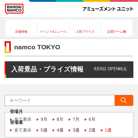
店舗情報
イベント&ニュース
入荷プライズ
設置ゲーム機
namco TOKYO
入荷景品・プライズ情報
8月9日 OPEN時点
登場月
全て表示
9月
8月
7月
6月
登場週
全て表示
5週
4週
3週
2週
1週