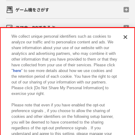
ゲーム機をさがす
スマホ・PCであそぶ
We collect unique personal identifiers such as cookies to
analyze our traffic and to personalize content and ads. We
イベント・キャンペーン
share information about your use of our website with our
analytics and advertising partners, who may combine it with
other information that you have provided to them or that they
have collected from your use of their services. Please click
"
here
" to see more details about how we use cookies and
関連会社
サステナビリティ
サイトポリシー
the retention period of each cookie. You have the right to opt
out of our sharing of your information with our partners.
プライバシーポリシー
ウェブアクセシビリティ方針と検証結果
Please click [Do Not Share My Personal Information] to
exercise your right.
お取引先さまとともに
食品のご提供について
カスタマーハラスメント対応方針
よくあるご質問・お問い合わせ
Please note that even if you have enabled the opt-out
preference signals , if you choose to allow the sharing of
cookies and other identifiers on the following setup banner,
you will be deemed to have consented to the sharing
regardless of the opt-out preference signals . If you
understand and agree to this setting, please manage your