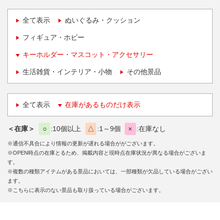
全て表示
ぬいぐるみ・クッション
フィギュア・ホビー
キーホルダー・マスコット・アクセサリー
生活雑貨・インテリア・小物
その他景品
全て表示
在庫があるものだけ表示
＜在庫＞
○
10個以上
△
1～9個
×
在庫なし
※通信不具合により情報の更新が遅れる場合ががございます。
※OPEN時点の在庫とるため、掲載内容と現時点在庫状況が異なる場合がございま
す。
※複数の種類アイテムがある景品においては、一部種類が欠品している場合がござい
ます。
※こちらに表示のない景品も取り扱っている場合がございます。