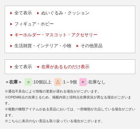
全て表示
ぬいぐるみ・クッション
フィギュア・ホビー
キーホルダー・マスコット・アクセサリー
生活雑貨・インテリア・小物
その他景品
全て表示
在庫があるものだけ表示
＜在庫＞
○
10個以上
△
1～9個
×
在庫なし
※通信不具合により情報の更新が遅れる場合ががございます。
※OPEN時点の在庫とるため、掲載内容と現時点在庫状況が異なる場合がございま
す。
※複数の種類アイテムがある景品においては、一部種類が欠品している場合がござい
ます。
※こちらに表示のない景品も取り扱っている場合がございます。