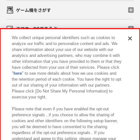
ゲーム機をさがす
スマホ・PCであそぶ
We collect unique personal identifiers such as cookies to
analyze our traffic and to personalize content and ads. We
イベント・キャンペーン
share information about your use of our website with our
analytics and advertising partners, who may combine it with
other information that you have provided to them or that they
have collected from your use of their services. Please click
"
here
" to see more details about how we use cookies and
関連会社
サステナビリティ
サイトポリシー
the retention period of each cookie. You have the right to opt
out of our sharing of your information with our partners.
プライバシーポリシー
ウェブアクセシビリティ方針と検証結果
Please click [Do Not Share My Personal Information] to
exercise your right.
お取引先さまとともに
食品のご提供について
カスタマーハラスメント対応方針
よくあるご質問・お問い合わせ
Please note that even if you have enabled the opt-out
preference signals , if you choose to allow the sharing of
cookies and other identifiers on the following setup banner,
you will be deemed to have consented to the sharing
regardless of the opt-out preference signals . If you
understand and agree to this setting, please manage your