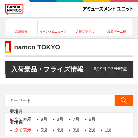
店舗情報
イベント&ニュース
入荷プライズ
設置ゲーム機
namco TOKYO
入荷景品・プライズ情報
8月9日 OPEN時点
登場月
全て表示
9月
8月
7月
6月
登場週
全て表示
5週
4週
3週
2週
1週