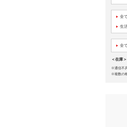
全
生
全
＜在庫＞
※通信不
※複数の