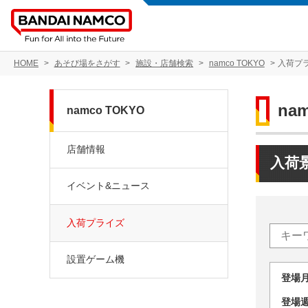
HOME
あそび場をさがす
施設・店舗検索
namco TOKYO
入荷プ
na
namco TOKYO
店舗情報
入荷
イベント&ニュース
入荷プライズ
設置ゲーム機
登場
登場