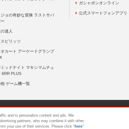
ガシャポンオンライン
公式スマートフォンアプリ
ョジョの奇妙な冒険 ラストサバ
バー
鼓の達人
りスピリッツ
リオカート アーケードグランプ
X
岸ミッドナイト マキシマムチュ
 6RR PLUS
の他 ゲーム機一覧
サイトポリシー
プライバシーポリシー
ウェブアクセシビリティ方
raffic and to personalize content and ads. We
advertising partners, who may combine it with other
rom your use of their services. Please click "
here
"
供について
カスタマーハラスメント対応方針
よくあるご質問・