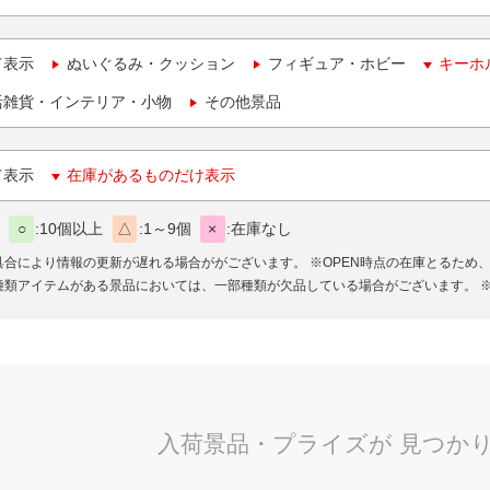
て表示
ぬいぐるみ・クッション
フィギュア・ホビー
キーホ
活雑貨・インテリア・小物
その他景品
て表示
在庫があるものだけ表示
○
10個以上
△
1～9個
×
在庫なし
具合により情報の更新が遅れる場合ががございます。
※OPEN時点の在庫とるため
種類アイテムがある景品においては、一部種類が欠品している場合がございます。