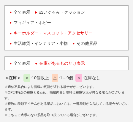
全て表示
ぬいぐるみ・クッション
フィギュア・ホビー
キーホルダー・マスコット・アクセサリー
生活雑貨・インテリア・小物
その他景品
全て表示
在庫があるものだけ表示
＜在庫＞
○
10個以上
△
1～9個
×
在庫なし
※通信不具合により情報の更新が遅れる場合ががございます。
※OPEN時点の在庫とるため、掲載内容と現時点在庫状況が異なる場合がございま
す。
※複数の種類アイテムがある景品においては、一部種類が欠品している場合がござい
ます。
※こちらに表示のない景品も取り扱っている場合がございます。