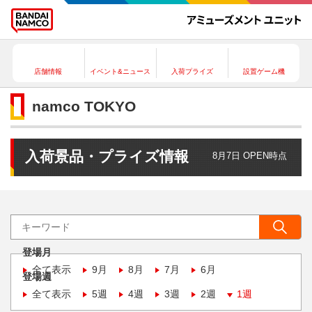
店舗情報
イベント&ニュース
入荷プライズ
設置ゲーム機
namco TOKYO
入荷景品・プライズ情報
8月7日 OPEN時点
登場月
全て表示
9月
8月
7月
6月
登場週
全て表示
5週
4週
3週
2週
1週