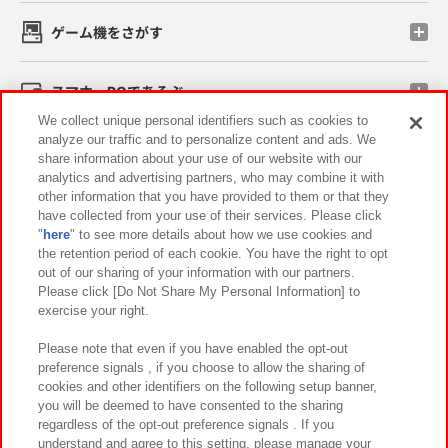
ゲーム機をさがす
スマホ・PCであそぶ
We collect unique personal identifiers such as cookies to
analyze our traffic and to personalize content and ads. We
イベント・キャンペーン
share information about your use of our website with our
analytics and advertising partners, who may combine it with
other information that you have provided to them or that they
have collected from your use of their services. Please click
"
here
" to see more details about how we use cookies and
関連会社
サステナビリティ
サイトポリシー
the retention period of each cookie. You have the right to opt
out of our sharing of your information with our partners.
プライバシーポリシー
ウェブアクセシビリティ方針と検証結果
Please click [Do Not Share My Personal Information] to
exercise your right.
お取引先さまとともに
食品のご提供について
カスタマーハラスメント対応方針
よくあるご質問・お問い合わせ
Please note that even if you have enabled the opt-out
preference signals , if you choose to allow the sharing of
cookies and other identifiers on the following setup banner,
you will be deemed to have consented to the sharing
regardless of the opt-out preference signals . If you
understand and agree to this setting, please manage your