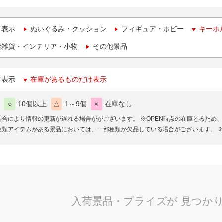
て表示
ぬいぐるみ・クッション
フィギュア・ホビー
キーホ
活雑貨・インテリア・小物
その他景品
て表示
在庫があるものだけ表示
○
10個以上
△
1～9個
×
在庫なし
具合により情報の更新が遅れる場合ががございます。
※OPEN時点の在庫とるため
種類アイテムがある景品においては、一部種類が欠品している場合がございます。