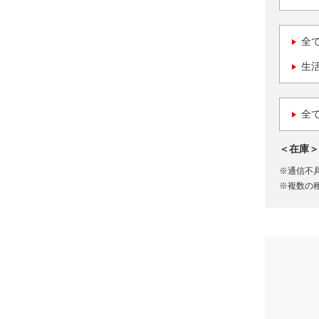
全
生
全
＜在庫＞
※通信不
※複数の