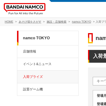
HOME
あそび場をさがす
施設・店舗検索
namco TOKYO
入荷プ
na
namco TOKYO
店舗情報
入荷
イベント&ニュース
入荷プライズ
設置ゲーム機
登場
登場