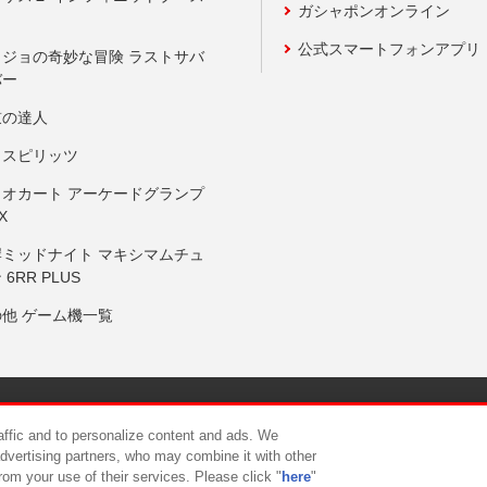
ガシャポンオンライン
公式スマートフォンアプリ
ョジョの奇妙な冒険 ラストサバ
バー
鼓の達人
りスピリッツ
リオカート アーケードグランプ
X
岸ミッドナイト マキシマムチュ
 6RR PLUS
の他 ゲーム機一覧
サイトポリシー
プライバシーポリシー
ウェブアクセシビリティ方
raffic and to personalize content and ads. We
advertising partners, who may combine it with other
rom your use of their services. Please click "
here
"
供について
カスタマーハラスメント対応方針
よくあるご質問・