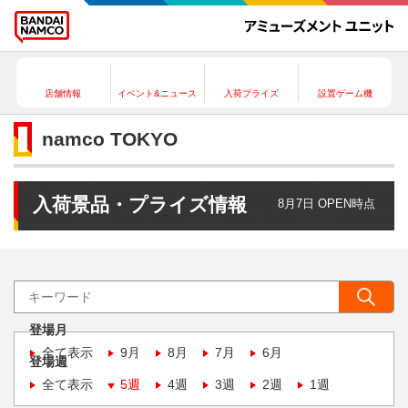
店舗情報
イベント&ニュース
入荷プライズ
設置ゲーム機
namco TOKYO
入荷景品・プライズ情報
8月7日 OPEN時点
登場月
全て表示
9月
8月
7月
6月
登場週
全て表示
5週
4週
3週
2週
1週