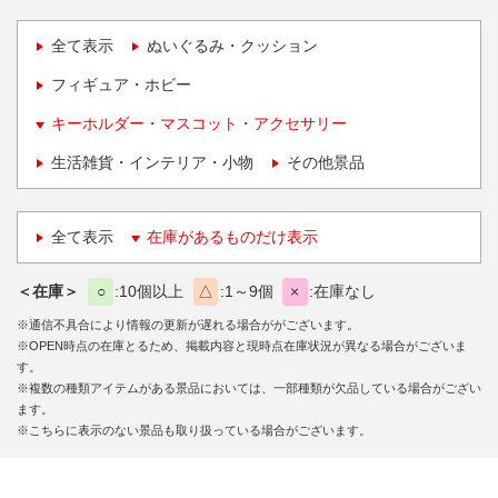
全て表示
ぬいぐるみ・クッション
フィギュア・ホビー
キーホルダー・マスコット・アクセサリー
生活雑貨・インテリア・小物
その他景品
全て表示
在庫があるものだけ表示
＜在庫＞
○
10個以上
△
1～9個
×
在庫なし
※通信不具合により情報の更新が遅れる場合ががございます。
※OPEN時点の在庫とるため、掲載内容と現時点在庫状況が異なる場合がございま
す。
※複数の種類アイテムがある景品においては、一部種類が欠品している場合がござい
ます。
※こちらに表示のない景品も取り扱っている場合がございます。