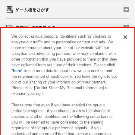
ゲーム機をさがす
スマホ・PCであそぶ
We collect unique personal identifiers such as cookies to
analyze our traffic and to personalize content and ads. We
イベント・キャンペーン
share information about your use of our website with our
analytics and advertising partners, who may combine it with
other information that you have provided to them or that they
have collected from your use of their services. Please click
"
here
" to see more details about how we use cookies and
関連会社
サステナビリティ
サイトポリシー
the retention period of each cookie. You have the right to opt
out of our sharing of your information with our partners.
プライバシーポリシー
ウェブアクセシビリティ方針と検証結果
Please click [Do Not Share My Personal Information] to
exercise your right.
お取引先さまとともに
食品のご提供について
カスタマーハラスメント対応方針
よくあるご質問・お問い合わせ
Please note that even if you have enabled the opt-out
preference signals , if you choose to allow the sharing of
cookies and other identifiers on the following setup banner,
you will be deemed to have consented to the sharing
regardless of the opt-out preference signals . If you
understand and agree to this setting, please manage your