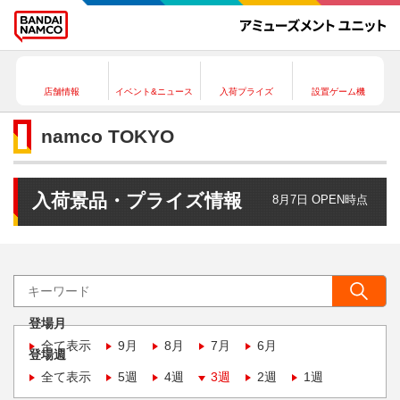
店舗情報
イベント&ニュース
入荷プライズ
設置ゲーム機
namco TOKYO
入荷景品・プライズ情報
8月7日 OPEN時点
登場月
全て表示
9月
8月
7月
6月
登場週
全て表示
5週
4週
3週
2週
1週