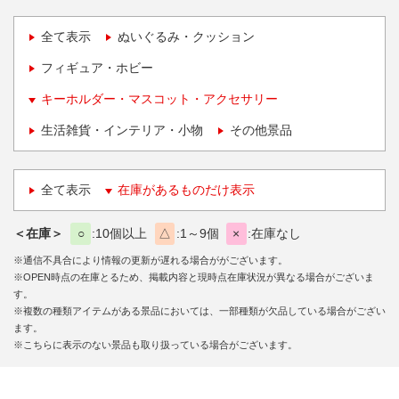
全て表示
ぬいぐるみ・クッション
フィギュア・ホビー
キーホルダー・マスコット・アクセサリー
生活雑貨・インテリア・小物
その他景品
全て表示
在庫があるものだけ表示
＜在庫＞
○
10個以上
△
1～9個
×
在庫なし
※通信不具合により情報の更新が遅れる場合ががございます。
※OPEN時点の在庫とるため、掲載内容と現時点在庫状況が異なる場合がございま
す。
※複数の種類アイテムがある景品においては、一部種類が欠品している場合がござい
ます。
※こちらに表示のない景品も取り扱っている場合がございます。