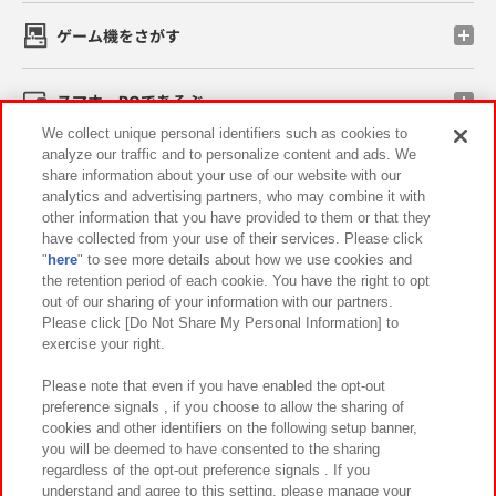
ゲーム機をさがす
スマホ・PCであそぶ
We collect unique personal identifiers such as cookies to
analyze our traffic and to personalize content and ads. We
イベント・キャンペーン
share information about your use of our website with our
analytics and advertising partners, who may combine it with
other information that you have provided to them or that they
have collected from your use of their services. Please click
"
here
" to see more details about how we use cookies and
関連会社
サステナビリティ
サイトポリシー
the retention period of each cookie. You have the right to opt
out of our sharing of your information with our partners.
プライバシーポリシー
ウェブアクセシビリティ方針と検証結果
Please click [Do Not Share My Personal Information] to
exercise your right.
お取引先さまとともに
食品のご提供について
カスタマーハラスメント対応方針
よくあるご質問・お問い合わせ
Please note that even if you have enabled the opt-out
preference signals , if you choose to allow the sharing of
cookies and other identifiers on the following setup banner,
you will be deemed to have consented to the sharing
regardless of the opt-out preference signals . If you
understand and agree to this setting, please manage your