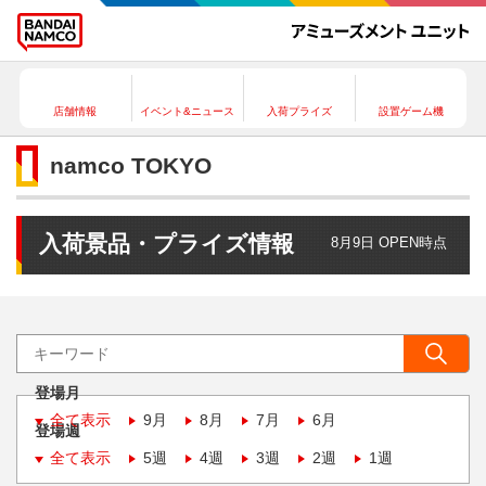
店舗情報
イベント&ニュース
入荷プライズ
設置ゲーム機
namco TOKYO
入荷景品・プライズ情報
8月9日 OPEN時点
登場月
全て表示
9月
8月
7月
6月
登場週
全て表示
5週
4週
3週
2週
1週