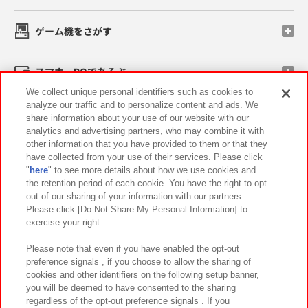
ゲーム機をさがす
スマホ・PCであそぶ
We collect unique personal identifiers such as cookies to
analyze our traffic and to personalize content and ads. We
イベント・キャンペーン
share information about your use of our website with our
analytics and advertising partners, who may combine it with
other information that you have provided to them or that they
have collected from your use of their services. Please click
"
here
" to see more details about how we use cookies and
関連会社
サステナビリティ
サイトポリシー
the retention period of each cookie. You have the right to opt
out of our sharing of your information with our partners.
プライバシーポリシー
ウェブアクセシビリティ方針と検証結果
Please click [Do Not Share My Personal Information] to
exercise your right.
お取引先さまとともに
食品のご提供について
カスタマーハラスメント対応方針
よくあるご質問・お問い合わせ
Please note that even if you have enabled the opt-out
preference signals , if you choose to allow the sharing of
cookies and other identifiers on the following setup banner,
you will be deemed to have consented to the sharing
regardless of the opt-out preference signals . If you