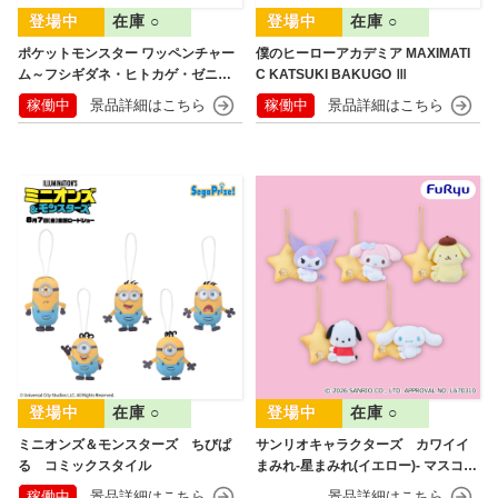
在庫 ○
在庫 ○
ポケットモンスター ワッペンチャー
僕のヒーローアカデミア MAXIMATI
ム～フシギダネ・ヒトカゲ・ゼニガ
C KATSUKI BAKUGO Ⅲ
メ・ピカチュウ～30th Anniversary
稼働中
稼働中
在庫 ○
在庫 ○
ミニオンズ＆モンスターズ ちびぱ
サンリオキャラクターズ カワイイ
る コミックスタイル
まみれ-星まみれ(イエロー)- マスコッ
ト
稼働中