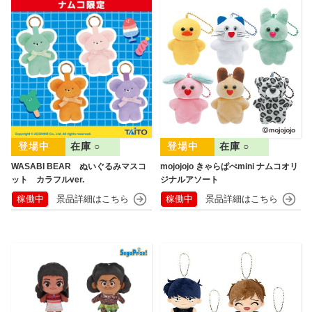
在庫 ○
在庫 ○
WASABI BEAR ぬいぐるみマスコ
mojojojo きゃらぱぺmini ナムコオリ
ット カラフルver.
ジナルアソート
稼働中
稼働中