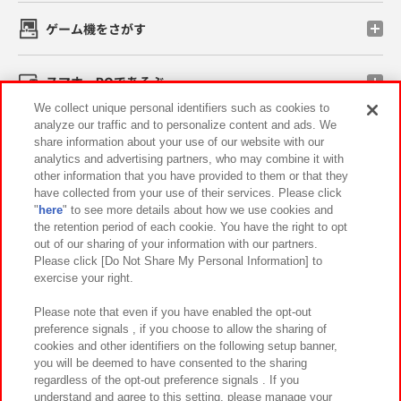
ゲーム機をさがす
スマホ・PCであそぶ
We collect unique personal identifiers such as cookies to
analyze our traffic and to personalize content and ads. We
イベント・キャンペーン
share information about your use of our website with our
analytics and advertising partners, who may combine it with
other information that you have provided to them or that they
have collected from your use of their services. Please click
"
here
" to see more details about how we use cookies and
関連会社
サステナビリティ
サイトポリシー
the retention period of each cookie. You have the right to opt
out of our sharing of your information with our partners.
プライバシーポリシー
ウェブアクセシビリティ方針と検証結果
Please click [Do Not Share My Personal Information] to
exercise your right.
お取引先さまとともに
食品のご提供について
カスタマーハラスメント対応方針
よくあるご質問・お問い合わせ
Please note that even if you have enabled the opt-out
preference signals , if you choose to allow the sharing of
cookies and other identifiers on the following setup banner,
you will be deemed to have consented to the sharing
regardless of the opt-out preference signals . If you
understand and agree to this setting, please manage your