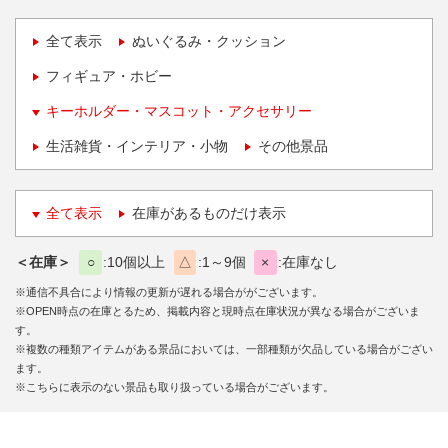
全て表示
ぬいぐるみ・クッション
フィギュア・ホビー
キーホルダー・マスコット・アクセサリー
生活雑貨・インテリア・小物
その他景品
全て表示
在庫があるものだけ表示
＜在庫＞
○
10個以上
△
1～9個
×
在庫なし
※通信不具合により情報の更新が遅れる場合ががございます。
※OPEN時点の在庫とるため、掲載内容と現時点在庫状況が異なる場合がございま
す。
※複数の種類アイテムがある景品においては、一部種類が欠品している場合がござい
ます。
※こちらに表示のない景品も取り扱っている場合がございます。