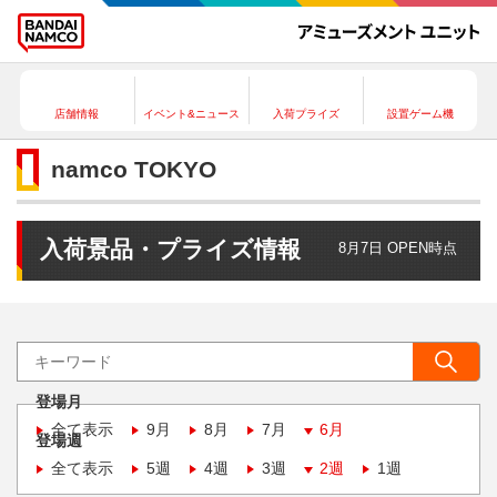
店舗情報
イベント&ニュース
入荷プライズ
設置ゲーム機
namco TOKYO
入荷景品・プライズ情報
8月7日 OPEN時点
登場月
全て表示
9月
8月
7月
6月
登場週
全て表示
5週
4週
3週
2週
1週