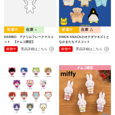
在庫 ○
在庫 △
HARIBO アクリルフレークマスコ
KNICK KNACKのオテダマネズミと
ット 【ナムコ限定】
なかまたちマスコット
稼働中
稼働中