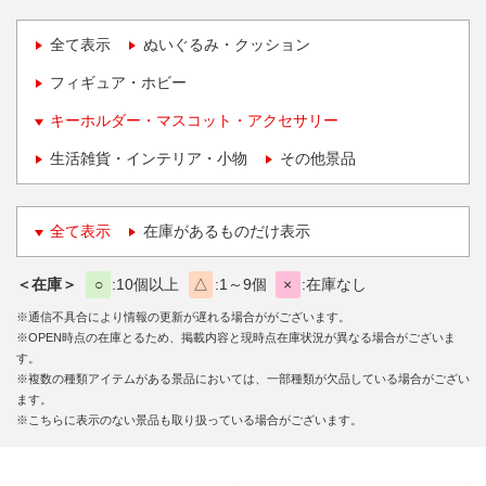
全て表示
ぬいぐるみ・クッション
フィギュア・ホビー
キーホルダー・マスコット・アクセサリー
生活雑貨・インテリア・小物
その他景品
全て表示
在庫があるものだけ表示
＜在庫＞
○
10個以上
△
1～9個
×
在庫なし
※通信不具合により情報の更新が遅れる場合ががございます。
※OPEN時点の在庫とるため、掲載内容と現時点在庫状況が異なる場合がございま
す。
※複数の種類アイテムがある景品においては、一部種類が欠品している場合がござい
ます。
※こちらに表示のない景品も取り扱っている場合がございます。