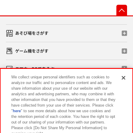
先
あそび場をさがす
ゲーム機をさがす
スマホ・PCであそぶ
We collect unique personal identifiers such as cookies to
analyze our traffic and to personalize content and ads. We
イベント・キャンペーン
share information about your use of our website with our
analytics and advertising partners, who may combine it with
other information that you have provided to them or that they
have collected from your use of their services. Please click
"
here
" to see more details about how we use cookies and
関連会社
サステナビリティ
サイトポリシー
the retention period of each cookie. You have the right to opt
out of our sharing of your information with our partners.
プライバシーポリシー
ウェブアクセシビリティ方針と検証結果
Please click [Do Not Share My Personal Information] to