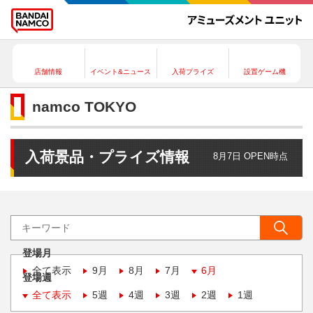
店舗情報
イベント&ニュース
入荷プライズ
設置ゲーム機
namco TOKYO
入荷景品・プライズ情報
8月7日 OPEN時点
登場月
全て表示
9月
8月
7月
6月
登場週
全て表示
5週
4週
3週
2週
1週