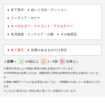
全て表示
ぬいぐるみ・クッション
フィギュア・ホビー
キーホルダー・マスコット・アクセサリー
生活雑貨・インテリア・小物
その他景品
全て表示
在庫があるものだけ表示
＜在庫＞
○
10個以上
△
1～9個
×
在庫なし
※通信不具合により情報の更新が遅れる場合ががございます。
※OPEN時点の在庫とるため、掲載内容と現時点在庫状況が異なる場合がございま
す。
※複数の種類アイテムがある景品においては、一部種類が欠品している場合がござい
ます。
※こちらに表示のない景品も取り扱っている場合がございます。