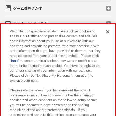
ゲーム機をさがす
スマホ・PCであそぶ
We collect unique personal identifiers such as cookies to
analyze our traffic and to personalize content and ads. We
イベント・キャンペーン
share information about your use of our website with our
analytics and advertising partners, who may combine it with
other information that you have provided to them or that they
have collected from your use of their services. Please click
"
here
" to see more details about how we use cookies and
関連会社
サステナビリティ
サイトポリシー
the retention period of each cookie. You have the right to opt
out of our sharing of your information with our partners.
プライバシーポリシー
ウェブアクセシビリティ方針と検証結果
Please click [Do Not Share My Personal Information] to
exercise your right.
お取引先さまとともに
食品のご提供について
カスタマーハラスメント対応方針
よくあるご質問・お問い合わせ
Please note that even if you have enabled the opt-out
preference signals , if you choose to allow the sharing of
cookies and other identifiers on the following setup banner,
you will be deemed to have consented to the sharing
regardless of the opt-out preference signals . If you
understand and agree to this setting, please manage your