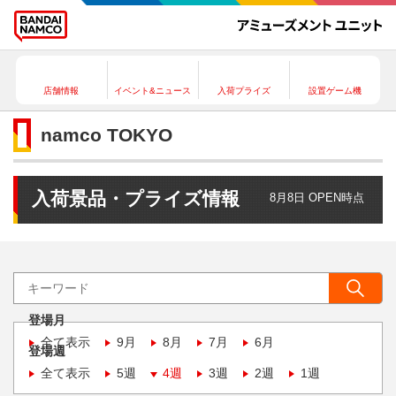
店舗情報
イベント&ニュース
入荷プライズ
設置ゲーム機
namco TOKYO
入荷景品・プライズ情報
8月8日 OPEN時点
登場月
全て表示
9月
8月
7月
6月
登場週
全て表示
5週
4週
3週
2週
1週