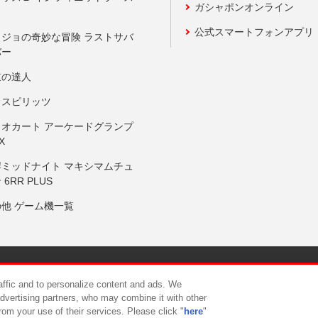
ガシャポンオンライン
公式スマートフォンアプリ
ョジョの奇妙な冒険 ラストサバ
バー
鼓の達人
りスピリッツ
リオカート アーケードグランプ
X
岸ミッドナイト マキシマムチュ
 6RR PLUS
の他 ゲーム機一覧
サイトポリシー
プライバシーポリシー
ウェブアクセシビリティ方
raffic and to personalize content and ads. We
advertising partners, who may combine it with other
rom your use of their services. Please click "
here
"
供について
カスタマーハラスメント対応方針
よくあるご質問・