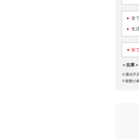
全
生
全
＜在庫＞
※通信不
※複数の