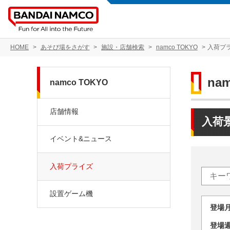
HOME
あそび場をさがす
施設・店舗検索
namco TOKYO
入荷プ
na
namco TOKYO
店舗情報
入荷
イベント&ニュース
入荷プライズ
設置ゲーム機
登場
登場