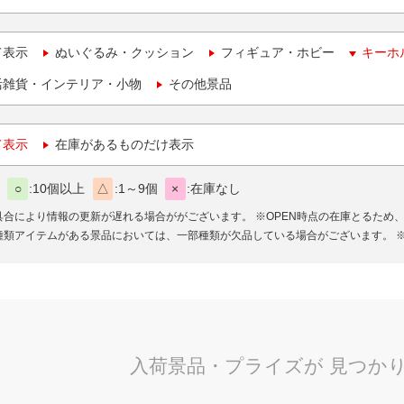
て表示
ぬいぐるみ・クッション
フィギュア・ホビー
キーホ
活雑貨・インテリア・小物
その他景品
て表示
在庫があるものだけ表示
○
10個以上
△
1～9個
×
在庫なし
具合により情報の更新が遅れる場合ががございます。
※OPEN時点の在庫とるため
種類アイテムがある景品においては、一部種類が欠品している場合がございます。