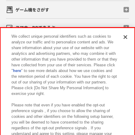
ゲーム機をさがす
スマホ・PCであそぶ
We collect unique personal identifiers such as cookies to
analyze our traffic and to personalize content and ads. We
イベント・キャンペーン
share information about your use of our website with our
analytics and advertising partners, who may combine it with
other information that you have provided to them or that they
have collected from your use of their services. Please click
"
here
" to see more details about how we use cookies and
関連会社
サステナビリティ
サイトポリシー
the retention period of each cookie. You have the right to opt
out of our sharing of your information with our partners.
プライバシーポリシー
ウェブアクセシビリティ方針と検証結果
Please click [Do Not Share My Personal Information] to
exercise your right.
お取引先さまとともに
食品のご提供について
カスタマーハラスメント対応方針
よくあるご質問・お問い合わせ
Please note that even if you have enabled the opt-out
preference signals , if you choose to allow the sharing of
cookies and other identifiers on the following setup banner,
you will be deemed to have consented to the sharing
regardless of the opt-out preference signals . If you
understand and agree to this setting, please manage your