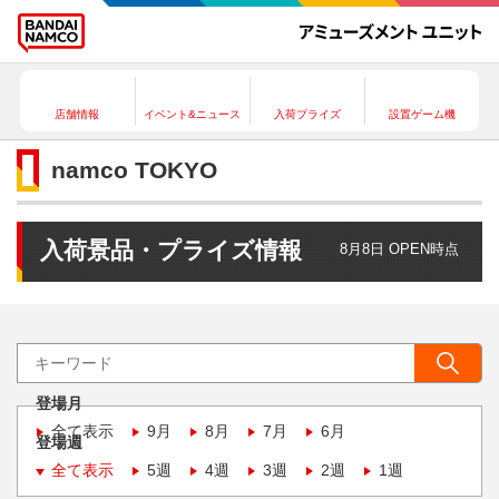
店舗情報
イベント&ニュース
入荷プライズ
設置ゲーム機
namco TOKYO
入荷景品・プライズ情報
8月8日 OPEN時点
登場月
全て表示
9月
8月
7月
6月
登場週
全て表示
5週
4週
3週
2週
1週