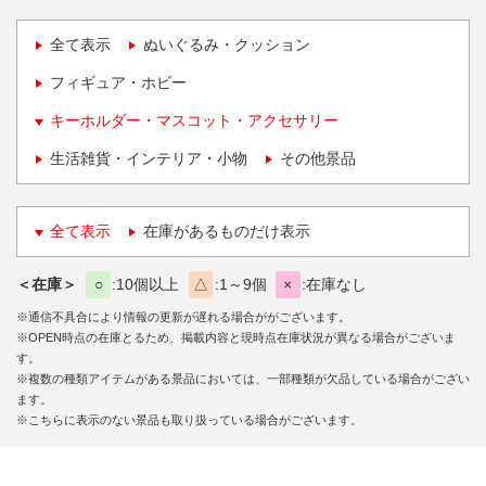
全て表示
ぬいぐるみ・クッション
フィギュア・ホビー
キーホルダー・マスコット・アクセサリー
生活雑貨・インテリア・小物
その他景品
全て表示
在庫があるものだけ表示
＜在庫＞
○
10個以上
△
1～9個
×
在庫なし
※通信不具合により情報の更新が遅れる場合ががございます。
※OPEN時点の在庫とるため、掲載内容と現時点在庫状況が異なる場合がございま
す。
※複数の種類アイテムがある景品においては、一部種類が欠品している場合がござい
ます。
※こちらに表示のない景品も取り扱っている場合がございます。