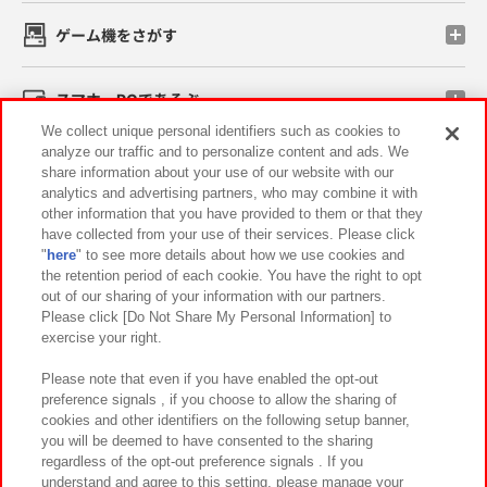
ゲーム機をさがす
スマホ・PCであそぶ
We collect unique personal identifiers such as cookies to
analyze our traffic and to personalize content and ads. We
イベント・キャンペーン
share information about your use of our website with our
analytics and advertising partners, who may combine it with
other information that you have provided to them or that they
have collected from your use of their services. Please click
"
here
" to see more details about how we use cookies and
関連会社
サステナビリティ
サイトポリシー
the retention period of each cookie. You have the right to opt
out of our sharing of your information with our partners.
プライバシーポリシー
ウェブアクセシビリティ方針と検証結果
Please click [Do Not Share My Personal Information] to
exercise your right.
お取引先さまとともに
食品のご提供について
カスタマーハラスメント対応方針
よくあるご質問・お問い合わせ
Please note that even if you have enabled the opt-out
preference signals , if you choose to allow the sharing of
cookies and other identifiers on the following setup banner,
you will be deemed to have consented to the sharing
regardless of the opt-out preference signals . If you
understand and agree to this setting, please manage your