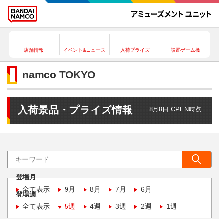
店舗情報
イベント&ニュース
入荷プライズ
設置ゲーム機
namco TOKYO
入荷景品・プライズ情報
8月9日 OPEN時点
登場月
全て表示
9月
8月
7月
6月
登場週
全て表示
5週
4週
3週
2週
1週