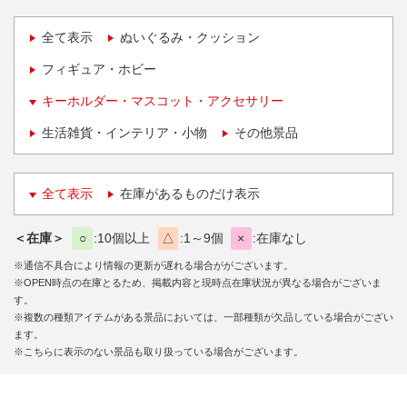
全て表示
ぬいぐるみ・クッション
フィギュア・ホビー
キーホルダー・マスコット・アクセサリー
生活雑貨・インテリア・小物
その他景品
全て表示
在庫があるものだけ表示
＜在庫＞
○
10個以上
△
1～9個
×
在庫なし
※通信不具合により情報の更新が遅れる場合ががございます。
※OPEN時点の在庫とるため、掲載内容と現時点在庫状況が異なる場合がございま
す。
※複数の種類アイテムがある景品においては、一部種類が欠品している場合がござい
ます。
※こちらに表示のない景品も取り扱っている場合がございます。