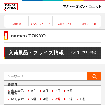
店舗情報
イベント&ニュース
入荷プライズ
設置ゲーム機
namco TOKYO
入荷景品・プライズ情報
8月7日 OPEN時点
登場月
全て表示
9月
8月
7月
6月
登場週
全て表示
5週
4週
3週
2週
1週