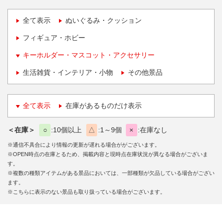
全て表示
ぬいぐるみ・クッション
フィギュア・ホビー
キーホルダー・マスコット・アクセサリー
生活雑貨・インテリア・小物
その他景品
全て表示
在庫があるものだけ表示
＜在庫＞
○
10個以上
△
1～9個
×
在庫なし
※通信不具合により情報の更新が遅れる場合ががございます。
※OPEN時点の在庫とるため、掲載内容と現時点在庫状況が異なる場合がございま
す。
※複数の種類アイテムがある景品においては、一部種類が欠品している場合がござい
ます。
※こちらに表示のない景品も取り扱っている場合がございます。