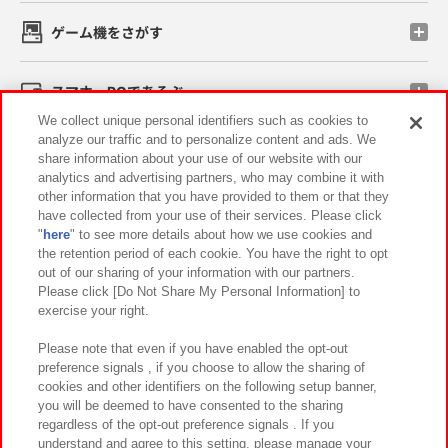
ゲーム機をさがす
スマホ・PCであそぶ
We collect unique personal identifiers such as cookies to
analyze our traffic and to personalize content and ads. We
イベント・キャンペーン
share information about your use of our website with our
analytics and advertising partners, who may combine it with
other information that you have provided to them or that they
have collected from your use of their services. Please click
"
here
" to see more details about how we use cookies and
関連会社
サステナビリティ
サイトポリシー
the retention period of each cookie. You have the right to opt
out of our sharing of your information with our partners.
プライバシーポリシー
ウェブアクセシビリティ方針と検証結果
Please click [Do Not Share My Personal Information] to
exercise your right.
お取引先さまとともに
食品のご提供について
カスタマーハラスメント対応方針
よくあるご質問・お問い合わせ
Please note that even if you have enabled the opt-out
preference signals , if you choose to allow the sharing of
cookies and other identifiers on the following setup banner,
you will be deemed to have consented to the sharing
regardless of the opt-out preference signals . If you
understand and agree to this setting, please manage your