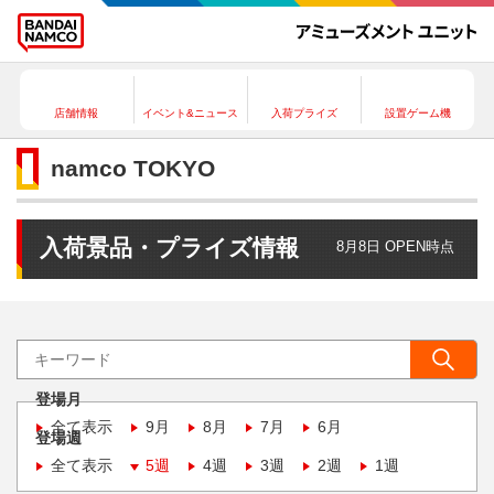
店舗情報
イベント&ニュース
入荷プライズ
設置ゲーム機
namco TOKYO
入荷景品・プライズ情報
8月8日 OPEN時点
登場月
全て表示
9月
8月
7月
6月
登場週
全て表示
5週
4週
3週
2週
1週