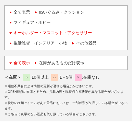
全て表示
ぬいぐるみ・クッション
フィギュア・ホビー
キーホルダー・マスコット・アクセサリー
生活雑貨・インテリア・小物
その他景品
全て表示
在庫があるものだけ表示
＜在庫＞
○
10個以上
△
1～9個
×
在庫なし
※通信不具合により情報の更新が遅れる場合ががございます。
※OPEN時点の在庫とるため、掲載内容と現時点在庫状況が異なる場合がございま
す。
※複数の種類アイテムがある景品においては、一部種類が欠品している場合がござい
ます。
※こちらに表示のない景品も取り扱っている場合がございます。