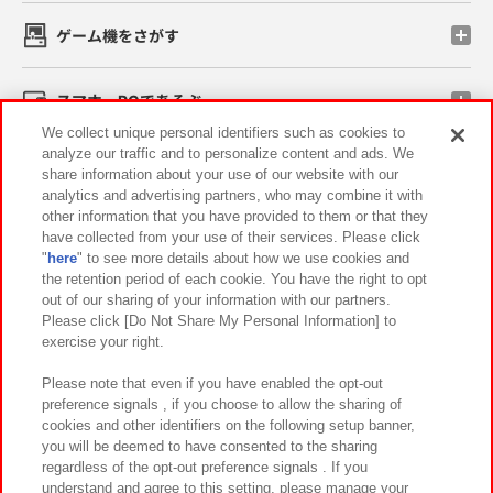
ゲーム機をさがす
スマホ・PCであそぶ
We collect unique personal identifiers such as cookies to
analyze our traffic and to personalize content and ads. We
イベント・キャンペーン
share information about your use of our website with our
analytics and advertising partners, who may combine it with
other information that you have provided to them or that they
have collected from your use of their services. Please click
"
here
" to see more details about how we use cookies and
関連会社
サステナビリティ
サイトポリシー
the retention period of each cookie. You have the right to opt
out of our sharing of your information with our partners.
プライバシーポリシー
ウェブアクセシビリティ方針と検証結果
Please click [Do Not Share My Personal Information] to
exercise your right.
お取引先さまとともに
食品のご提供について
カスタマーハラスメント対応方針
よくあるご質問・お問い合わせ
Please note that even if you have enabled the opt-out
preference signals , if you choose to allow the sharing of
cookies and other identifiers on the following setup banner,
you will be deemed to have consented to the sharing
regardless of the opt-out preference signals . If you
understand and agree to this setting, please manage your