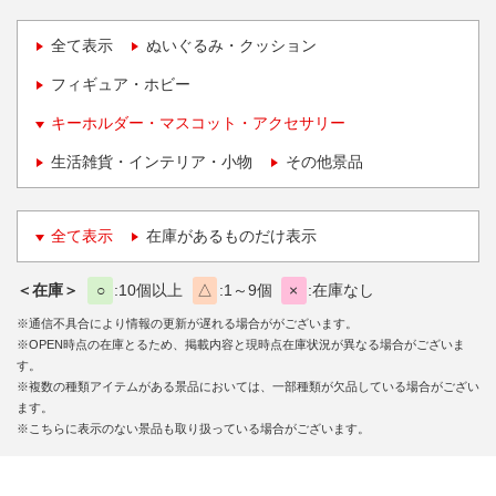
全て表示
ぬいぐるみ・クッション
フィギュア・ホビー
キーホルダー・マスコット・アクセサリー
生活雑貨・インテリア・小物
その他景品
全て表示
在庫があるものだけ表示
＜在庫＞
○
10個以上
△
1～9個
×
在庫なし
※通信不具合により情報の更新が遅れる場合ががございます。
※OPEN時点の在庫とるため、掲載内容と現時点在庫状況が異なる場合がございま
す。
※複数の種類アイテムがある景品においては、一部種類が欠品している場合がござい
ます。
※こちらに表示のない景品も取り扱っている場合がございます。