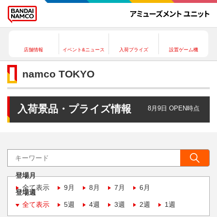
店舗情報
イベント&ニュース
入荷プライズ
設置ゲーム機
namco TOKYO
入荷景品・プライズ情報
8月9日 OPEN時点
登場月
全て表示
9月
8月
7月
6月
登場週
全て表示
5週
4週
3週
2週
1週