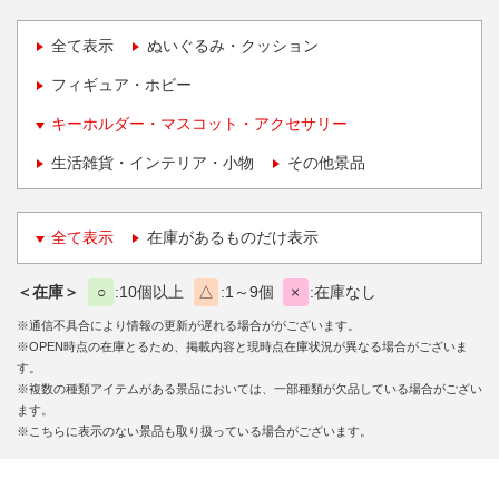
全て表示
ぬいぐるみ・クッション
フィギュア・ホビー
キーホルダー・マスコット・アクセサリー
生活雑貨・インテリア・小物
その他景品
全て表示
在庫があるものだけ表示
＜在庫＞
○
10個以上
△
1～9個
×
在庫なし
※通信不具合により情報の更新が遅れる場合ががございます。
※OPEN時点の在庫とるため、掲載内容と現時点在庫状況が異なる場合がございま
す。
※複数の種類アイテムがある景品においては、一部種類が欠品している場合がござい
ます。
※こちらに表示のない景品も取り扱っている場合がございます。