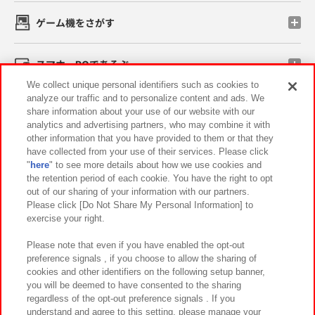
ゲーム機をさがす
スマホ・PCであそぶ
We collect unique personal identifiers such as cookies to
analyze our traffic and to personalize content and ads. We
イベント・キャンペーン
share information about your use of our website with our
analytics and advertising partners, who may combine it with
other information that you have provided to them or that they
have collected from your use of their services. Please click
"
here
" to see more details about how we use cookies and
関連会社
サステナビリティ
サイトポリシー
the retention period of each cookie. You have the right to opt
out of our sharing of your information with our partners.
プライバシーポリシー
ウェブアクセシビリティ方針と検証結果
Please click [Do Not Share My Personal Information] to
exercise your right.
お取引先さまとともに
食品のご提供について
カスタマーハラスメント対応方針
よくあるご質問・お問い合わせ
Please note that even if you have enabled the opt-out
preference signals , if you choose to allow the sharing of
cookies and other identifiers on the following setup banner,
you will be deemed to have consented to the sharing
regardless of the opt-out preference signals . If you
understand and agree to this setting, please manage your