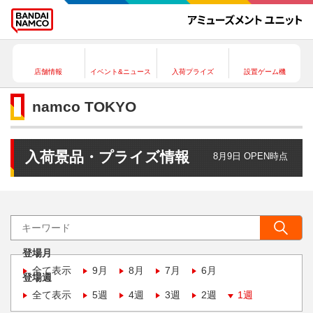
店舗情報
イベント&ニュース
入荷プライズ
設置ゲーム機
namco TOKYO
入荷景品・プライズ情報
8月9日 OPEN時点
登場月
全て表示
9月
8月
7月
6月
登場週
全て表示
5週
4週
3週
2週
1週