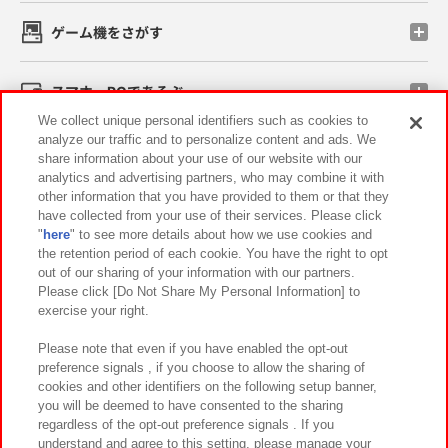
ゲーム機をさがす
スマホ・PCであそぶ
We collect unique personal identifiers such as cookies to
analyze our traffic and to personalize content and ads. We
イベント・キャンペーン
share information about your use of our website with our
analytics and advertising partners, who may combine it with
other information that you have provided to them or that they
have collected from your use of their services. Please click
"
here
" to see more details about how we use cookies and
関連会社
サステナビリティ
サイトポリシー
the retention period of each cookie. You have the right to opt
out of our sharing of your information with our partners.
プライバシーポリシー
ウェブアクセシビリティ方針と検証結果
Please click [Do Not Share My Personal Information] to
exercise your right.
お取引先さまとともに
食品のご提供について
カスタマーハラスメント対応方針
よくあるご質問・お問い合わせ
Please note that even if you have enabled the opt-out
preference signals , if you choose to allow the sharing of
cookies and other identifiers on the following setup banner,
you will be deemed to have consented to the sharing
regardless of the opt-out preference signals . If you
understand and agree to this setting, please manage your