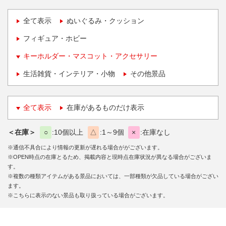
全て表示
ぬいぐるみ・クッション
フィギュア・ホビー
キーホルダー・マスコット・アクセサリー
生活雑貨・インテリア・小物
その他景品
全て表示
在庫があるものだけ表示
＜在庫＞
○
10個以上
△
1～9個
×
在庫なし
※通信不具合により情報の更新が遅れる場合ががございます。
※OPEN時点の在庫とるため、掲載内容と現時点在庫状況が異なる場合がございま
す。
※複数の種類アイテムがある景品においては、一部種類が欠品している場合がござい
ます。
※こちらに表示のない景品も取り扱っている場合がございます。