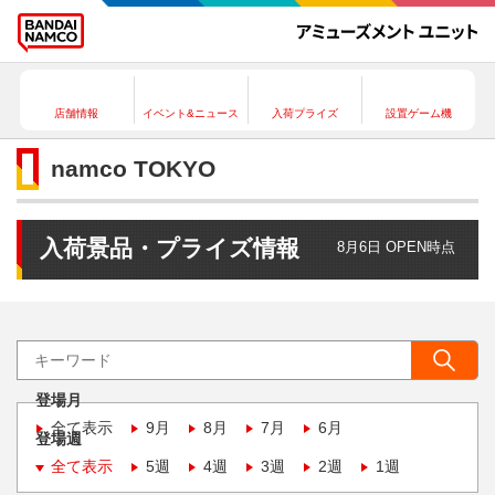
店舗情報
イベント&ニュース
入荷プライズ
設置ゲーム機
namco TOKYO
入荷景品・プライズ情報
8月6日 OPEN時点
登場月
全て表示
9月
8月
7月
6月
登場週
全て表示
5週
4週
3週
2週
1週