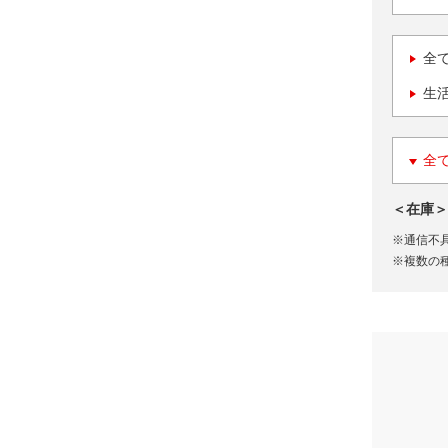
全
生
全
＜在庫＞
※通信不
※複数の