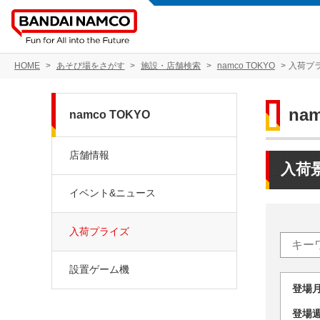
HOME
あそび場をさがす
施設・店舗検索
namco TOKYO
入荷プ
na
namco TOKYO
店舗情報
入荷
イベント&ニュース
入荷プライズ
設置ゲーム機
登場
登場