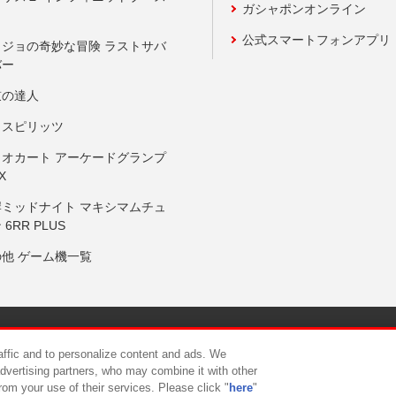
ガシャポンオンライン
公式スマートフォンアプリ
ョジョの奇妙な冒険 ラストサバ
バー
鼓の達人
りスピリッツ
リオカート アーケードグランプ
X
岸ミッドナイト マキシマムチュ
 6RR PLUS
の他 ゲーム機一覧
サイトポリシー
プライバシーポリシー
ウェブアクセシビリティ方
raffic and to personalize content and ads. We
advertising partners, who may combine it with other
rom your use of their services. Please click "
here
"
供について
カスタマーハラスメント対応方針
よくあるご質問・