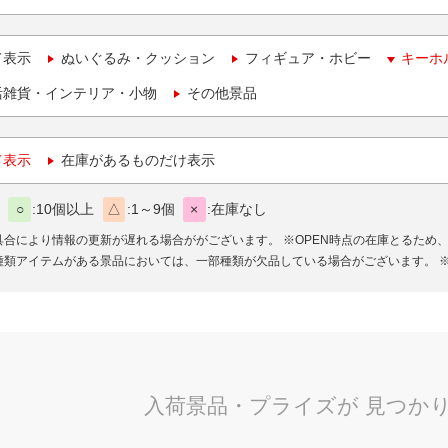
て表示
ぬいぐるみ・クッション
フィギュア・ホビー
キーホ
活雑貨・インテリア・小物
その他景品
て表示
在庫があるものだけ表示
○
10個以上
△
1～9個
×
在庫なし
具合により情報の更新が遅れる場合ががございます。
※OPEN時点の在庫とるため
種類アイテムがある景品においては、一部種類が欠品している場合がございます。