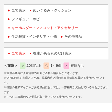
全て表示
ぬいぐるみ・クッション
フィギュア・ホビー
キーホルダー・マスコット・アクセサリー
生活雑貨・インテリア・小物
その他景品
全て表示
在庫があるものだけ表示
＜在庫＞
○
10個以上
△
1～9個
×
在庫なし
※通信不具合により情報の更新が遅れる場合ががございます。
※OPEN時点の在庫とるため、掲載内容と現時点在庫状況が異なる場合がございま
す。
※複数の種類アイテムがある景品においては、一部種類が欠品している場合がござい
ます。
※こちらに表示のない景品も取り扱っている場合がございます。