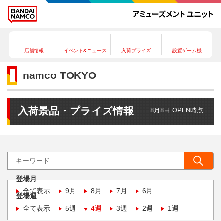
店舗情報
イベント&ニュース
入荷プライズ
設置ゲーム機
namco TOKYO
入荷景品・プライズ情報
8月8日 OPEN時点
登場月
全て表示
9月
8月
7月
6月
登場週
全て表示
5週
4週
3週
2週
1週