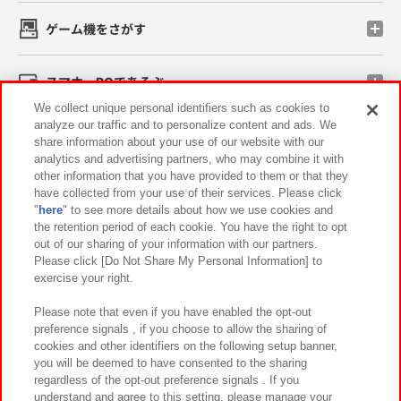
ゲーム機をさがす
スマホ・PCであそぶ
We collect unique personal identifiers such as cookies to
analyze our traffic and to personalize content and ads. We
イベント・キャンペーン
share information about your use of our website with our
analytics and advertising partners, who may combine it with
other information that you have provided to them or that they
have collected from your use of their services. Please click
"
here
" to see more details about how we use cookies and
関連会社
サステナビリティ
サイトポリシー
the retention period of each cookie. You have the right to opt
out of our sharing of your information with our partners.
プライバシーポリシー
ウェブアクセシビリティ方針と検証結果
Please click [Do Not Share My Personal Information] to
exercise your right.
お取引先さまとともに
食品のご提供について
カスタマーハラスメント対応方針
よくあるご質問・お問い合わせ
Please note that even if you have enabled the opt-out
preference signals , if you choose to allow the sharing of
cookies and other identifiers on the following setup banner,
you will be deemed to have consented to the sharing
regardless of the opt-out preference signals . If you
understand and agree to this setting, please manage your