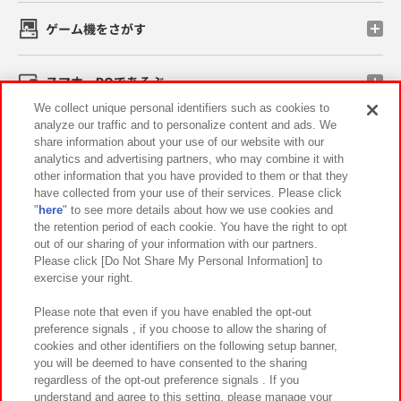
ゲーム機をさがす
スマホ・PCであそぶ
We collect unique personal identifiers such as cookies to
analyze our traffic and to personalize content and ads. We
イベント・キャンペーン
share information about your use of our website with our
analytics and advertising partners, who may combine it with
other information that you have provided to them or that they
have collected from your use of their services. Please click
"
here
" to see more details about how we use cookies and
関連会社
サステナビリティ
サイトポリシー
the retention period of each cookie. You have the right to opt
out of our sharing of your information with our partners.
プライバシーポリシー
ウェブアクセシビリティ方針と検証結果
Please click [Do Not Share My Personal Information] to
exercise your right.
お取引先さまとともに
食品のご提供について
カスタマーハラスメント対応方針
よくあるご質問・お問い合わせ
Please note that even if you have enabled the opt-out
preference signals , if you choose to allow the sharing of
cookies and other identifiers on the following setup banner,
you will be deemed to have consented to the sharing
regardless of the opt-out preference signals . If you
understand and agree to this setting, please manage your