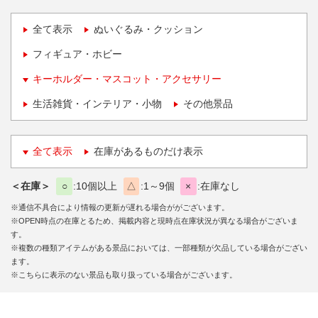
全て表示
ぬいぐるみ・クッション
フィギュア・ホビー
キーホルダー・マスコット・アクセサリー
生活雑貨・インテリア・小物
その他景品
全て表示
在庫があるものだけ表示
＜在庫＞
○
10個以上
△
1～9個
×
在庫なし
※通信不具合により情報の更新が遅れる場合ががございます。
※OPEN時点の在庫とるため、掲載内容と現時点在庫状況が異なる場合がございま
す。
※複数の種類アイテムがある景品においては、一部種類が欠品している場合がござい
ます。
※こちらに表示のない景品も取り扱っている場合がございます。