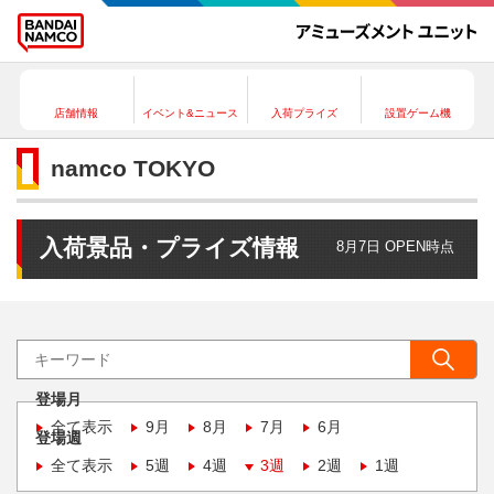
店舗情報
イベント&ニュース
入荷プライズ
設置ゲーム機
namco TOKYO
入荷景品・プライズ情報
8月7日 OPEN時点
登場月
全て表示
9月
8月
7月
6月
登場週
全て表示
5週
4週
3週
2週
1週