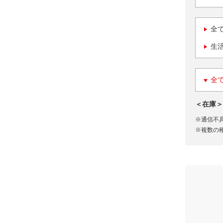
全
生
全
＜在庫＞
※通信不
※複数の