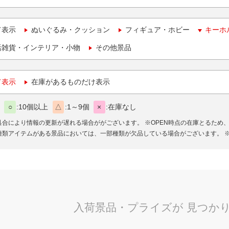
て表示
ぬいぐるみ・クッション
フィギュア・ホビー
キーホ
活雑貨・インテリア・小物
その他景品
て表示
在庫があるものだけ表示
○
10個以上
△
1～9個
×
在庫なし
具合により情報の更新が遅れる場合ががございます。
※OPEN時点の在庫とるため
種類アイテムがある景品においては、一部種類が欠品している場合がございます。