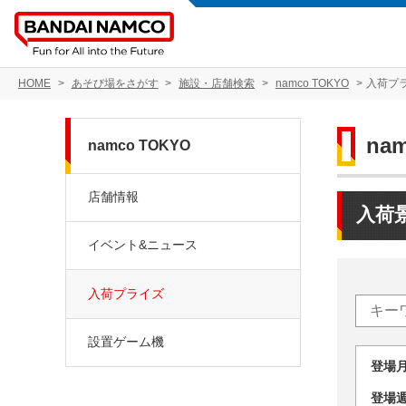
HOME
あそび場をさがす
施設・店舗検索
namco TOKYO
入荷プ
na
namco TOKYO
店舗情報
入荷
イベント&ニュース
入荷プライズ
設置ゲーム機
登場
登場