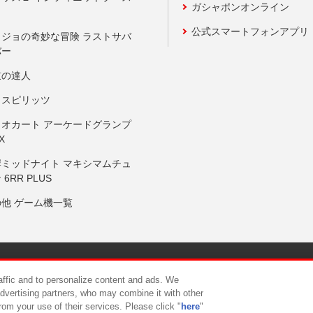
ガシャポンオンライン
公式スマートフォンアプリ
ョジョの奇妙な冒険 ラストサバ
バー
鼓の達人
りスピリッツ
リオカート アーケードグランプ
X
岸ミッドナイト マキシマムチュ
 6RR PLUS
の他 ゲーム機一覧
サイトポリシー
プライバシーポリシー
ウェブアクセシビリティ方
raffic and to personalize content and ads. We
advertising partners, who may combine it with other
rom your use of their services. Please click "
here
"
供について
カスタマーハラスメント対応方針
よくあるご質問・