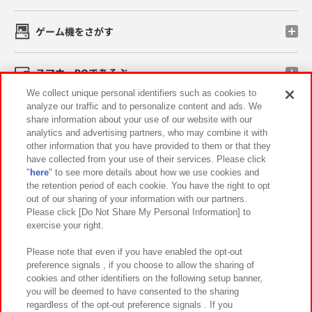
ゲーム機をさがす
スマホ・PCであそぶ
We collect unique personal identifiers such as cookies to
analyze our traffic and to personalize content and ads. We
イベント・キャンペーン
share information about your use of our website with our
analytics and advertising partners, who may combine it with
other information that you have provided to them or that they
have collected from your use of their services. Please click
"
here
" to see more details about how we use cookies and
関連会社
サステナビリティ
サイトポリシー
the retention period of each cookie. You have the right to opt
out of our sharing of your information with our partners.
プライバシーポリシー
ウェブアクセシビリティ方針と検証結果
Please click [Do Not Share My Personal Information] to
exercise your right.
お取引先さまとともに
食品のご提供について
カスタマーハラスメント対応方針
よくあるご質問・お問い合わせ
Please note that even if you have enabled the opt-out
preference signals , if you choose to allow the sharing of
cookies and other identifiers on the following setup banner,
you will be deemed to have consented to the sharing
regardless of the opt-out preference signals . If you