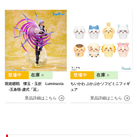
在庫 ○
在庫 ○
呪術廻戦 懐玉・玉折 Luminasta
ちいかわ ぷかぷかソフビミニフィギ
‐五条悟‐虚式「茈」
ュア