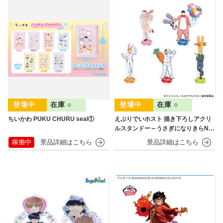
在庫 ○
在庫 ○
ちいかわ PUKU CHURU seal①
えぶりでいホスト 描き下ろしアクリ
ルスタンドー～うさぎになりきらNIG
HT～
稼働中