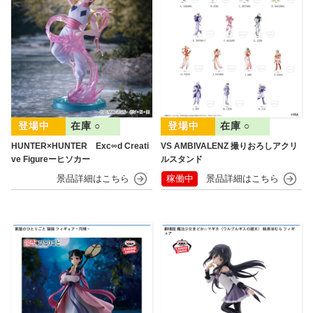
在庫 ○
在庫 ○
HUNTER×HUNTER Exc∞d Creati
VS AMBIVALENZ 撮りおろしアクリ
ve Figureーヒソカー
ルスタンド
稼働中