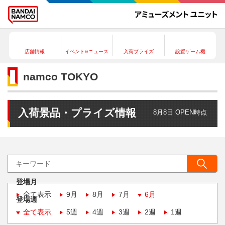
店舗情報
イベント&ニュース
入荷プライズ
設置ゲーム機
namco TOKYO
入荷景品・プライズ情報
8月8日 OPEN時点
登場月
全て表示
9月
8月
7月
6月
登場週
全て表示
5週
4週
3週
2週
1週