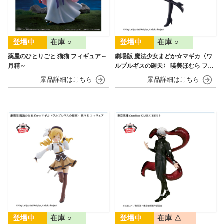
在庫 ○
在庫 ○
薬屋のひとりごと 猫猫 フィギュア～
劇場版 魔法少女まどか☆マギカ〈ワ
月精～
ルプルギスの廻天〉 暁美ほむら フィ
ギュア
在庫 ○
在庫 △