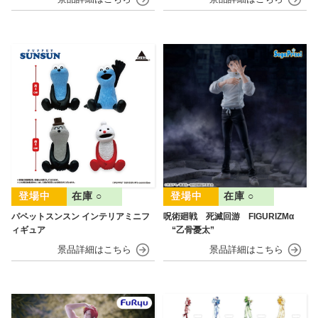
在庫 ○
在庫 ○
パペットスンスン インテリアミニフ
呪術廻戦 死滅回游 FIGURIZMα
ィギュア
“乙骨憂太”