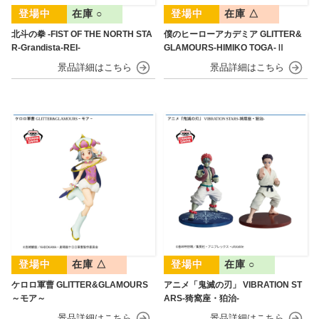
在庫 ○
在庫 △
北斗の拳 -FIST OF THE NORTH STA
僕のヒーローアカデミア GLITTER&
R-Grandista-REI-
GLAMOURS-HIMIKO TOGA-Ⅱ
在庫 △
在庫 ○
ケロロ軍曹 GLITTER&GLAMOURS
アニメ「鬼滅の刃」 VIBRATION ST
～モア～
ARS-猗窩座・狛治-