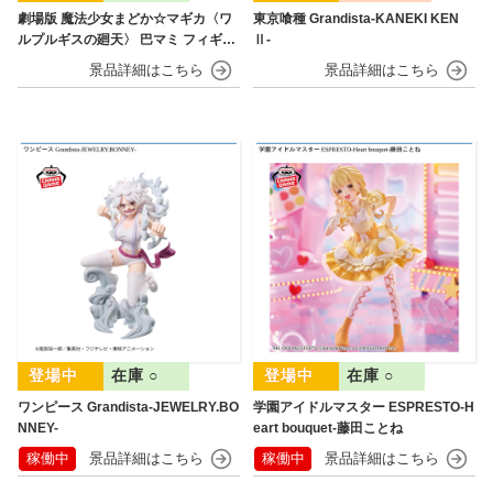
劇場版 魔法少女まどか☆マギカ〈ワ
東京喰種 Grandista-KANEKI KEN
ルプルギスの廻天〉 巴マミ フィギュ
Ⅱ-
ア
在庫 ○
在庫 ○
ワンピース Grandista-JEWELRY.BO
学園アイドルマスター ESPRESTO-H
NNEY-
eart bouquet-藤田ことね
稼働中
稼働中