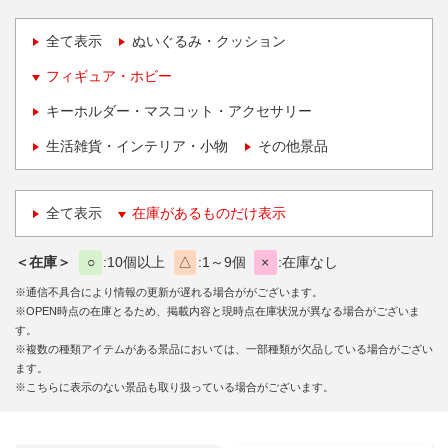
全て表示
ぬいぐるみ・クッション
フィギュア・ホビー
キーホルダー・マスコット・アクセサリー
生活雑貨・インテリア・小物
その他景品
全て表示
在庫があるものだけ表示
＜在庫＞
○
10個以上
△
1～9個
×
在庫なし
※通信不具合により情報の更新が遅れる場合ががございます。
※OPEN時点の在庫とるため、掲載内容と現時点在庫状況が異なる場合がございま
す。
※複数の種類アイテムがある景品においては、一部種類が欠品している場合がござい
ます。
※こちらに表示のない景品も取り扱っている場合がございます。