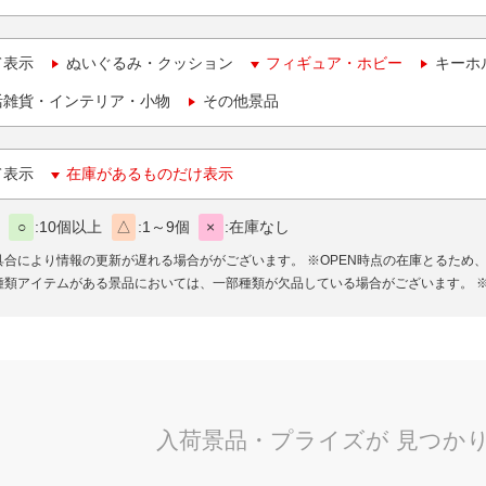
て表示
ぬいぐるみ・クッション
フィギュア・ホビー
キーホ
活雑貨・インテリア・小物
その他景品
て表示
在庫があるものだけ表示
○
10個以上
△
1～9個
×
在庫なし
具合により情報の更新が遅れる場合ががございます。
※OPEN時点の在庫とるため
種類アイテムがある景品においては、一部種類が欠品している場合がございます。