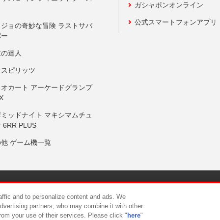
ガシャポンオンライン
公式スマートフォンアプリ
ョジョの奇妙な冒険 ラストサバ
バー
鼓の達人
りスピリッツ
リオカート アーケードグランプ
X
岸ミッドナイト マキシマムチュ
 6RR PLUS
の他 ゲーム機一覧
サイトポリシー
プライバシーポリシー
ウェブアクセシビリティ方
raffic and to personalize content and ads. We
advertising partners, who may combine it with other
rom your use of their services. Please click "
here
"
供について
カスタマーハラスメント対応方針
よくあるご質問・