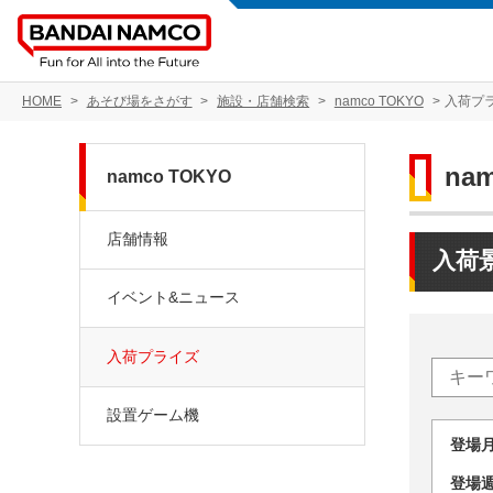
HOME
あそび場をさがす
施設・店舗検索
namco TOKYO
入荷プ
na
namco TOKYO
店舗情報
入荷
イベント&ニュース
入荷プライズ
設置ゲーム機
登場
登場