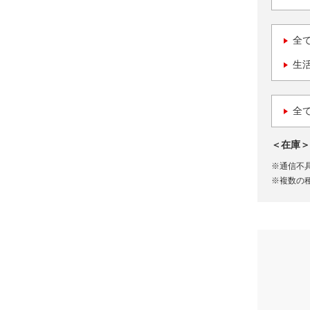
全
生
全
＜在庫＞
※通信不
※複数の