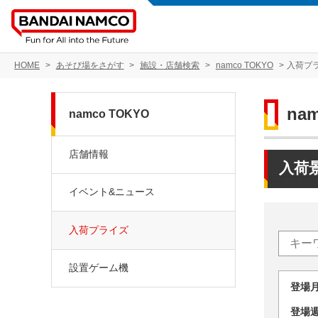
HOME
あそび場をさがす
施設・店舗検索
namco TOKYO
入荷プ
na
namco TOKYO
店舗情報
入荷
イベント&ニュース
入荷プライズ
設置ゲーム機
登場
登場