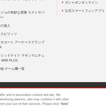
ガシャポンオンライン
公式スマートフォンアプリ
ョジョの奇妙な冒険 ラストサバ
バー
鼓の達人
りスピリッツ
リオカート アーケードグランプ
X
岸ミッドナイト マキシマムチュ
 6RR PLUS
の他 ゲーム機一覧
サイトポリシー
プライバシーポリシー
ウェブアクセシビリティ方
raffic and to personalize content and ads. We
advertising partners, who may combine it with other
rom your use of their services. Please click "
here
"
供について
カスタマーハラスメント対応方針
よくあるご質問・