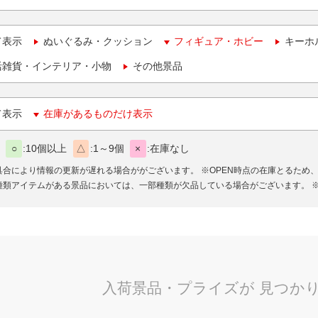
て表示
ぬいぐるみ・クッション
フィギュア・ホビー
キーホ
活雑貨・インテリア・小物
その他景品
て表示
在庫があるものだけ表示
○
10個以上
△
1～9個
×
在庫なし
具合により情報の更新が遅れる場合ががございます。
※OPEN時点の在庫とるため
種類アイテムがある景品においては、一部種類が欠品している場合がございます。