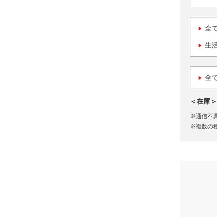
全
生
全
＜在庫＞
※通信不
※複数の