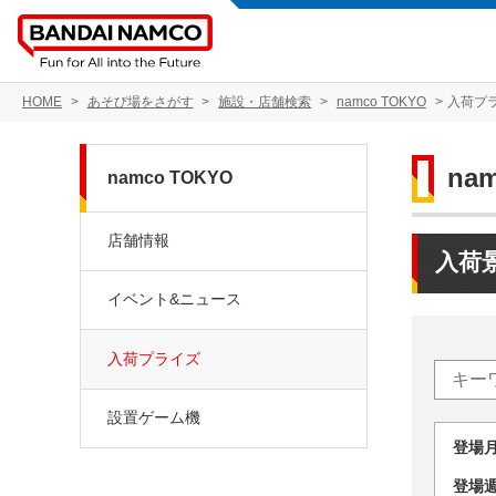
HOME
あそび場をさがす
施設・店舗検索
namco TOKYO
入荷プ
na
namco TOKYO
店舗情報
入荷
イベント&ニュース
入荷プライズ
設置ゲーム機
登場
登場