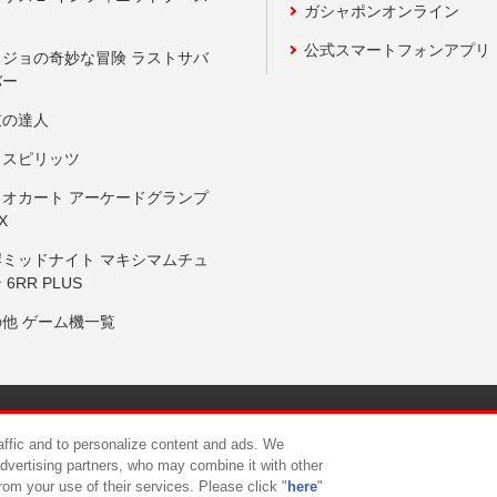
ガシャポンオンライン
公式スマートフォンアプリ
ョジョの奇妙な冒険 ラストサバ
バー
鼓の達人
りスピリッツ
リオカート アーケードグランプ
X
岸ミッドナイト マキシマムチュ
 6RR PLUS
の他 ゲーム機一覧
サイトポリシー
プライバシーポリシー
ウェブアクセシビリティ方
raffic and to personalize content and ads. We
advertising partners, who may combine it with other
rom your use of their services. Please click "
here
"
供について
カスタマーハラスメント対応方針
よくあるご質問・