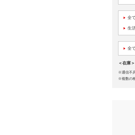
全
生
全
＜在庫＞
※通信不
※複数の