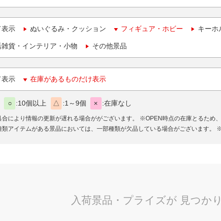
て表示
ぬいぐるみ・クッション
フィギュア・ホビー
キーホ
活雑貨・インテリア・小物
その他景品
て表示
在庫があるものだけ表示
○
10個以上
△
1～9個
×
在庫なし
具合により情報の更新が遅れる場合ががございます。
※OPEN時点の在庫とるため
種類アイテムがある景品においては、一部種類が欠品している場合がございます。