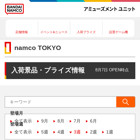
店舗情報
イベント&ニュース
入荷プライズ
設置ゲーム機
namco TOKYO
入荷景品・プライズ情報
8月7日 OPEN時点
登場月
全て表示
9月
8月
7月
6月
登場週
全て表示
5週
4週
3週
2週
1週