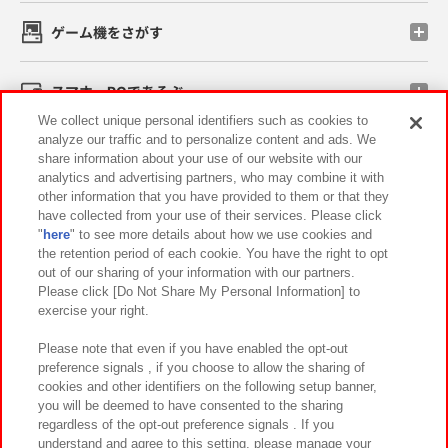
ゲーム機をさがす
スマホ・PCであそぶ
We collect unique personal identifiers such as cookies to
analyze our traffic and to personalize content and ads. We
イベント・キャンペーン
share information about your use of our website with our
analytics and advertising partners, who may combine it with
other information that you have provided to them or that they
have collected from your use of their services. Please click
"
here
" to see more details about how we use cookies and
関連会社
サステナビリティ
サイトポリシー
the retention period of each cookie. You have the right to opt
out of our sharing of your information with our partners.
プライバシーポリシー
ウェブアクセシビリティ方針と検証結果
Please click [Do Not Share My Personal Information] to
exercise your right.
お取引先さまとともに
食品のご提供について
カスタマーハラスメント対応方針
よくあるご質問・お問い合わせ
Please note that even if you have enabled the opt-out
preference signals , if you choose to allow the sharing of
cookies and other identifiers on the following setup banner,
you will be deemed to have consented to the sharing
regardless of the opt-out preference signals . If you
understand and agree to this setting, please manage your