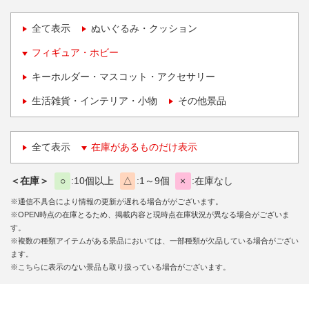
全て表示
ぬいぐるみ・クッション
フィギュア・ホビー
キーホルダー・マスコット・アクセサリー
生活雑貨・インテリア・小物
その他景品
全て表示
在庫があるものだけ表示
＜在庫＞
○
10個以上
△
1～9個
×
在庫なし
※通信不具合により情報の更新が遅れる場合ががございます。
※OPEN時点の在庫とるため、掲載内容と現時点在庫状況が異なる場合がございま
す。
※複数の種類アイテムがある景品においては、一部種類が欠品している場合がござい
ます。
※こちらに表示のない景品も取り扱っている場合がございます。