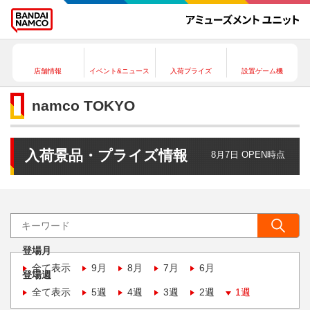
店舗情報
イベント&ニュース
入荷プライズ
設置ゲーム機
namco TOKYO
入荷景品・プライズ情報
8月7日 OPEN時点
登場月
全て表示
9月
8月
7月
6月
登場週
全て表示
5週
4週
3週
2週
1週