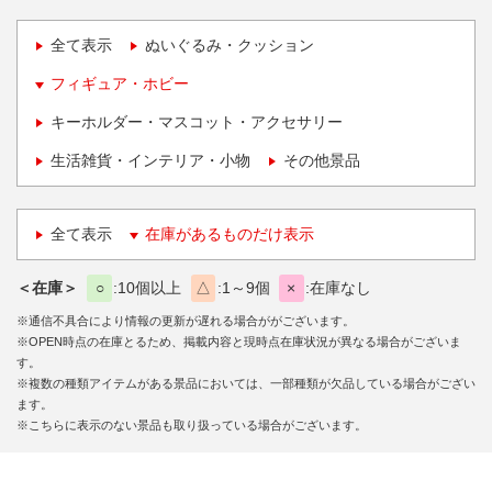
全て表示
ぬいぐるみ・クッション
フィギュア・ホビー
キーホルダー・マスコット・アクセサリー
生活雑貨・インテリア・小物
その他景品
全て表示
在庫があるものだけ表示
＜在庫＞
○
10個以上
△
1～9個
×
在庫なし
※通信不具合により情報の更新が遅れる場合ががございます。
※OPEN時点の在庫とるため、掲載内容と現時点在庫状況が異なる場合がございま
す。
※複数の種類アイテムがある景品においては、一部種類が欠品している場合がござい
ます。
※こちらに表示のない景品も取り扱っている場合がございます。