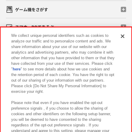
ゲーム機をさがす
スマホ・PCであそぶ
We collect unique personal identifiers such as cookies to
analyze our traffic and to personalize content and ads. We
イベント・キャンペーン
share information about your use of our website with our
analytics and advertising partners, who may combine it with
other information that you have provided to them or that they
have collected from your use of their services. Please click
"
here
" to see more details about how we use cookies and
関連会社
サステナビリティ
サイトポリシー
the retention period of each cookie. You have the right to opt
out of our sharing of your information with our partners.
プライバシーポリシー
ウェブアクセシビリティ方針と検証結果
Please click [Do Not Share My Personal Information] to
exercise your right.
お取引先さまとともに
食品のご提供について
カスタマーハラスメント対応方針
よくあるご質問・お問い合わせ
Please note that even if you have enabled the opt-out
preference signals , if you choose to allow the sharing of
cookies and other identifiers on the following setup banner,
you will be deemed to have consented to the sharing
regardless of the opt-out preference signals . If you
understand and agree to this setting, please manage your