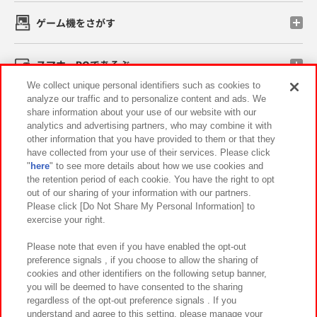
ゲーム機をさがす
スマホ・PCであそぶ
We collect unique personal identifiers such as cookies to
analyze our traffic and to personalize content and ads. We
イベント・キャンペーン
share information about your use of our website with our
analytics and advertising partners, who may combine it with
other information that you have provided to them or that they
have collected from your use of their services. Please click
"
here
" to see more details about how we use cookies and
関連会社
サステナビリティ
サイトポリシー
the retention period of each cookie. You have the right to opt
out of our sharing of your information with our partners.
プライバシーポリシー
ウェブアクセシビリティ方針と検証結果
Please click [Do Not Share My Personal Information] to
exercise your right.
お取引先さまとともに
食品のご提供について
カスタマーハラスメント対応方針
よくあるご質問・お問い合わせ
Please note that even if you have enabled the opt-out
preference signals , if you choose to allow the sharing of
cookies and other identifiers on the following setup banner,
you will be deemed to have consented to the sharing
regardless of the opt-out preference signals . If you
understand and agree to this setting, please manage your