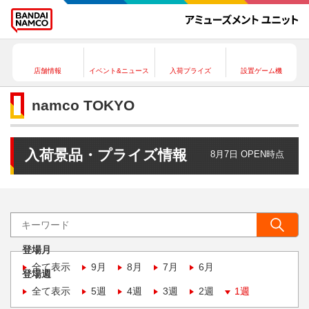
店舗情報
イベント&ニュース
入荷プライズ
設置ゲーム機
namco TOKYO
入荷景品・プライズ情報
8月7日 OPEN時点
登場月
全て表示
9月
8月
7月
6月
登場週
全て表示
5週
4週
3週
2週
1週