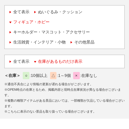
全て表示
ぬいぐるみ・クッション
フィギュア・ホビー
キーホルダー・マスコット・アクセサリー
生活雑貨・インテリア・小物
その他景品
全て表示
在庫があるものだけ表示
＜在庫＞
○
10個以上
△
1～9個
×
在庫なし
※通信不具合により情報の更新が遅れる場合ががございます。
※OPEN時点の在庫とるため、掲載内容と現時点在庫状況が異なる場合がございま
す。
※複数の種類アイテムがある景品においては、一部種類が欠品している場合がござい
ます。
※こちらに表示のない景品も取り扱っている場合がございます。