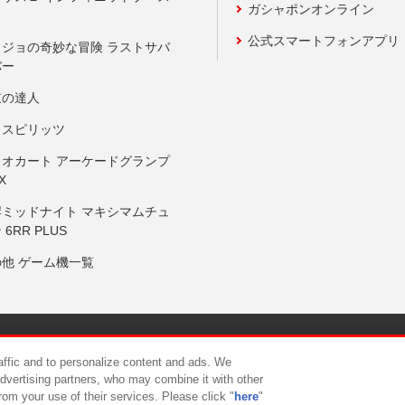
ガシャポンオンライン
公式スマートフォンアプリ
ョジョの奇妙な冒険 ラストサバ
バー
鼓の達人
りスピリッツ
リオカート アーケードグランプ
X
岸ミッドナイト マキシマムチュ
 6RR PLUS
の他 ゲーム機一覧
サイトポリシー
プライバシーポリシー
ウェブアクセシビリティ方
raffic and to personalize content and ads. We
advertising partners, who may combine it with other
rom your use of their services. Please click "
here
"
供について
カスタマーハラスメント対応方針
よくあるご質問・