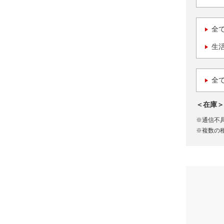
全
生
全
＜在庫＞
※通信不
※複数の