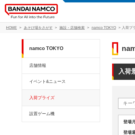
HOME
あそび場をさがす
施設・店舗検索
namco TOKYO
入荷プ
na
namco TOKYO
店舗情報
入荷
イベント&ニュース
入荷プライズ
設置ゲーム機
登場
登場