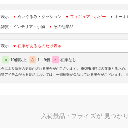
て表示
ぬいぐるみ・クッション
フィギュア・ホビー
キーホ
活雑貨・インテリア・小物
その他景品
て表示
在庫があるものだけ表示
○
10個以上
△
1～9個
×
在庫なし
具合により情報の更新が遅れる場合ががございます。
※OPEN時点の在庫とるため
種類アイテムがある景品においては、一部種類が欠品している場合がございます。