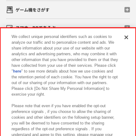
ゲーム機をさがす
スマホ・PCであそぶ
We collect unique personal identifiers such as cookies to
analyze our traffic and to personalize content and ads. We
イベント・キャンペーン
share information about your use of our website with our
analytics and advertising partners, who may combine it with
other information that you have provided to them or that they
have collected from your use of their services. Please click
"
here
" to see more details about how we use cookies and
関連会社
サステナビリティ
サイトポリシー
the retention period of each cookie. You have the right to opt
out of our sharing of your information with our partners.
プライバシーポリシー
ウェブアクセシビリティ方針と検証結果
Please click [Do Not Share My Personal Information] to
exercise your right.
お取引先さまとともに
食品のご提供について
カスタマーハラスメント対応方針
よくあるご質問・お問い合わせ
Please note that even if you have enabled the opt-out
preference signals , if you choose to allow the sharing of
cookies and other identifiers on the following setup banner,
you will be deemed to have consented to the sharing
regardless of the opt-out preference signals . If you
understand and agree to this setting, please manage your