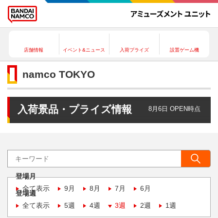
店舗情報
イベント&ニュース
入荷プライズ
設置ゲーム機
namco TOKYO
入荷景品・プライズ情報
8月6日 OPEN時点
登場月
全て表示
9月
8月
7月
6月
登場週
全て表示
5週
4週
3週
2週
1週