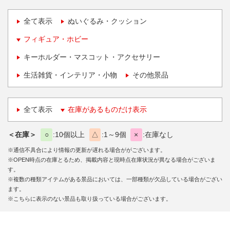
全て表示
ぬいぐるみ・クッション
フィギュア・ホビー
キーホルダー・マスコット・アクセサリー
生活雑貨・インテリア・小物
その他景品
全て表示
在庫があるものだけ表示
＜在庫＞
○
10個以上
△
1～9個
×
在庫なし
※通信不具合により情報の更新が遅れる場合ががございます。
※OPEN時点の在庫とるため、掲載内容と現時点在庫状況が異なる場合がございま
す。
※複数の種類アイテムがある景品においては、一部種類が欠品している場合がござい
ます。
※こちらに表示のない景品も取り扱っている場合がございます。