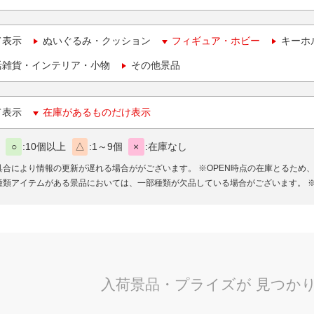
て表示
ぬいぐるみ・クッション
フィギュア・ホビー
キーホ
活雑貨・インテリア・小物
その他景品
て表示
在庫があるものだけ表示
○
10個以上
△
1～9個
×
在庫なし
具合により情報の更新が遅れる場合ががございます。
※OPEN時点の在庫とるため
種類アイテムがある景品においては、一部種類が欠品している場合がございます。