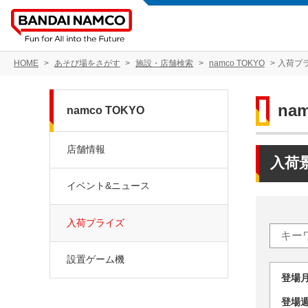
HOME
あそび場をさがす
施設・店舗検索
namco TOKYO
入荷プ
na
namco TOKYO
店舗情報
入荷
イベント&ニュース
入荷プライズ
設置ゲーム機
登場
登場