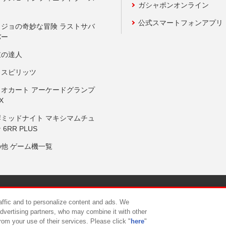
ガシャポンオンライン
公式スマートフォンアプリ
ョジョの奇妙な冒険 ラストサバ
バー
鼓の達人
りスピリッツ
リオカート アーケードグランプ
X
岸ミッドナイト マキシマムチュ
 6RR PLUS
の他 ゲーム機一覧
サイトポリシー
プライバシーポリシー
ウェブアクセシビリティ方
raffic and to personalize content and ads. We
advertising partners, who may combine it with other
rom your use of their services. Please click "
here
"
供について
カスタマーハラスメント対応方針
よくあるご質問・