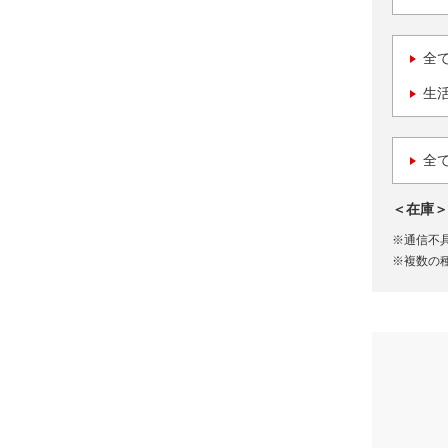
全
生
全
＜在庫＞
※通信不
※複数の