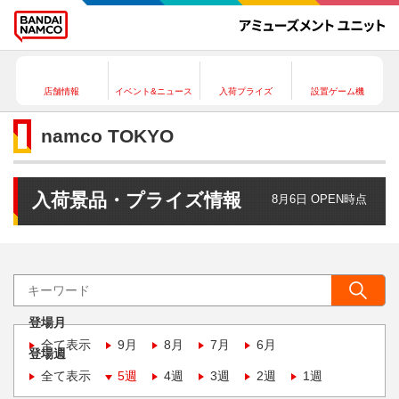
店舗情報
イベント&ニュース
入荷プライズ
設置ゲーム機
namco TOKYO
入荷景品・プライズ情報
8月6日 OPEN時点
登場月
全て表示
9月
8月
7月
6月
登場週
全て表示
5週
4週
3週
2週
1週