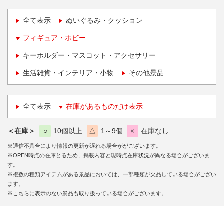
全て表示
ぬいぐるみ・クッション
フィギュア・ホビー
キーホルダー・マスコット・アクセサリー
生活雑貨・インテリア・小物
その他景品
全て表示
在庫があるものだけ表示
＜在庫＞
○
10個以上
△
1～9個
×
在庫なし
※通信不具合により情報の更新が遅れる場合ががございます。
※OPEN時点の在庫とるため、掲載内容と現時点在庫状況が異なる場合がございま
す。
※複数の種類アイテムがある景品においては、一部種類が欠品している場合がござい
ます。
※こちらに表示のない景品も取り扱っている場合がございます。