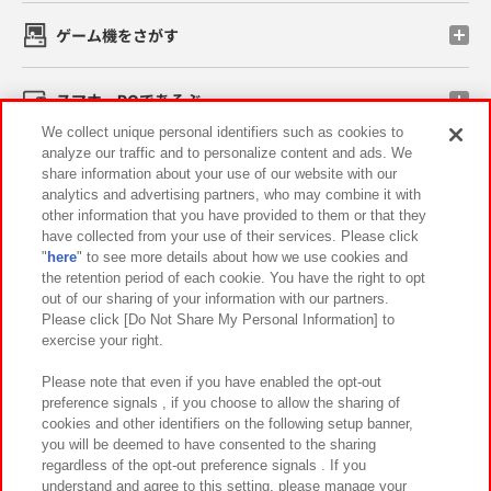
ゲーム機をさがす
スマホ・PCであそぶ
We collect unique personal identifiers such as cookies to
analyze our traffic and to personalize content and ads. We
イベント・キャンペーン
share information about your use of our website with our
analytics and advertising partners, who may combine it with
other information that you have provided to them or that they
have collected from your use of their services. Please click
"
here
" to see more details about how we use cookies and
関連会社
サステナビリティ
サイトポリシー
the retention period of each cookie. You have the right to opt
out of our sharing of your information with our partners.
プライバシーポリシー
ウェブアクセシビリティ方針と検証結果
Please click [Do Not Share My Personal Information] to
exercise your right.
お取引先さまとともに
食品のご提供について
カスタマーハラスメント対応方針
よくあるご質問・お問い合わせ
Please note that even if you have enabled the opt-out
preference signals , if you choose to allow the sharing of
cookies and other identifiers on the following setup banner,
you will be deemed to have consented to the sharing
regardless of the opt-out preference signals . If you
understand and agree to this setting, please manage your