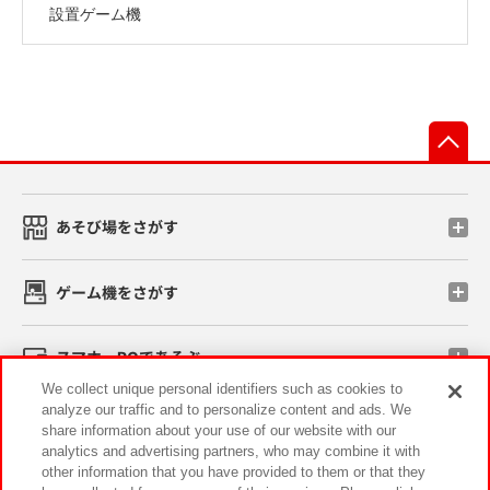
設置ゲーム機
先
あそび場をさがす
ゲーム機をさがす
スマホ・PCであそぶ
We collect unique personal identifiers such as cookies to
analyze our traffic and to personalize content and ads. We
イベント・キャンペーン
share information about your use of our website with our
analytics and advertising partners, who may combine it with
other information that you have provided to them or that they