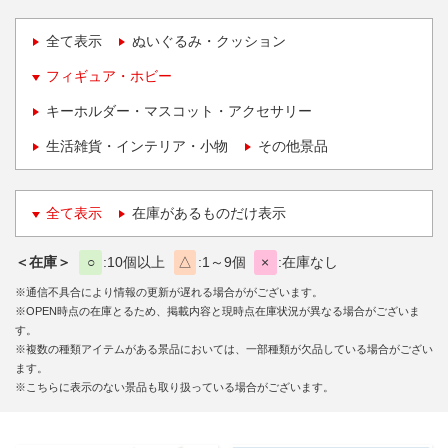
全て表示
ぬいぐるみ・クッション
フィギュア・ホビー
キーホルダー・マスコット・アクセサリー
生活雑貨・インテリア・小物
その他景品
全て表示
在庫があるものだけ表示
＜在庫＞
○
10個以上
△
1～9個
×
在庫なし
※通信不具合により情報の更新が遅れる場合ががございます。
※OPEN時点の在庫とるため、掲載内容と現時点在庫状況が異なる場合がございま
す。
※複数の種類アイテムがある景品においては、一部種類が欠品している場合がござい
ます。
※こちらに表示のない景品も取り扱っている場合がございます。