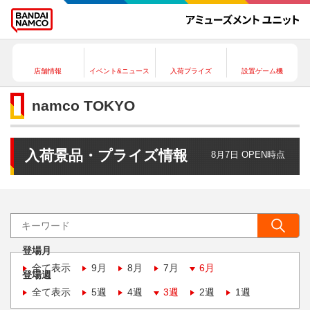
店舗情報
イベント&ニュース
入荷プライズ
設置ゲーム機
namco TOKYO
入荷景品・プライズ情報
8月7日 OPEN時点
登場月
全て表示
9月
8月
7月
6月
登場週
全て表示
5週
4週
3週
2週
1週