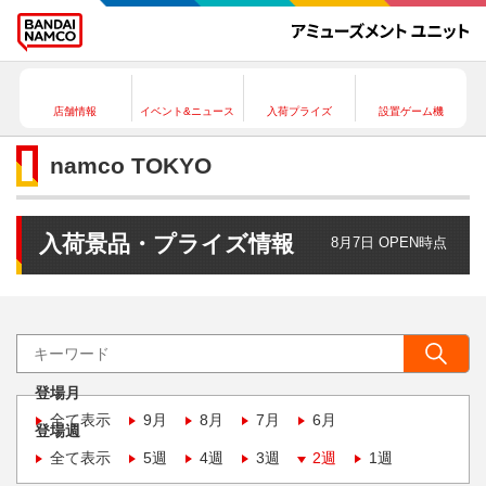
店舗情報
イベント&ニュース
入荷プライズ
設置ゲーム機
namco TOKYO
入荷景品・プライズ情報
8月7日 OPEN時点
登場月
全て表示
9月
8月
7月
6月
登場週
全て表示
5週
4週
3週
2週
1週