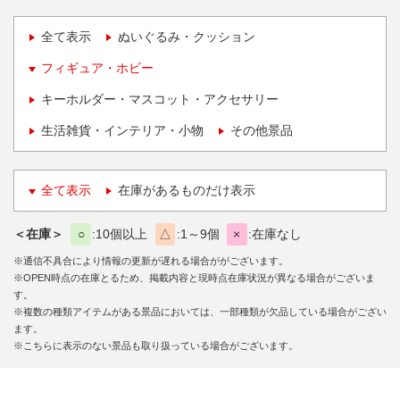
全て表示
ぬいぐるみ・クッション
フィギュア・ホビー
キーホルダー・マスコット・アクセサリー
生活雑貨・インテリア・小物
その他景品
全て表示
在庫があるものだけ表示
＜在庫＞
○
10個以上
△
1～9個
×
在庫なし
※通信不具合により情報の更新が遅れる場合ががございます。
※OPEN時点の在庫とるため、掲載内容と現時点在庫状況が異なる場合がございま
す。
※複数の種類アイテムがある景品においては、一部種類が欠品している場合がござい
ます。
※こちらに表示のない景品も取り扱っている場合がございます。