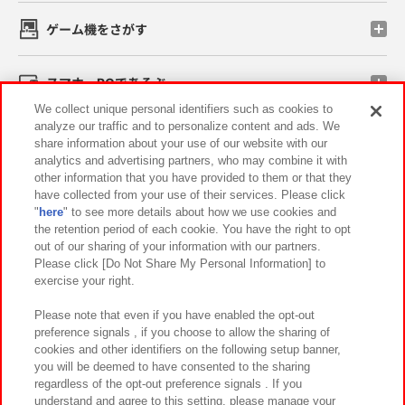
ゲーム機をさがす
スマホ・PCであそぶ
We collect unique personal identifiers such as cookies to
analyze our traffic and to personalize content and ads. We
イベント・キャンペーン
share information about your use of our website with our
analytics and advertising partners, who may combine it with
other information that you have provided to them or that they
have collected from your use of their services. Please click
"
here
" to see more details about how we use cookies and
関連会社
サステナビリティ
サイトポリシー
the retention period of each cookie. You have the right to opt
out of our sharing of your information with our partners.
プライバシーポリシー
ウェブアクセシビリティ方針と検証結果
Please click [Do Not Share My Personal Information] to
exercise your right.
お取引先さまとともに
食品のご提供について
カスタマーハラスメント対応方針
よくあるご質問・お問い合わせ
Please note that even if you have enabled the opt-out
preference signals , if you choose to allow the sharing of
cookies and other identifiers on the following setup banner,
you will be deemed to have consented to the sharing
regardless of the opt-out preference signals . If you
understand and agree to this setting, please manage your