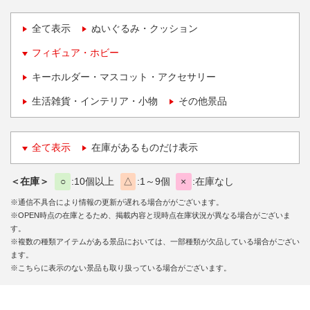
全て表示
ぬいぐるみ・クッション
フィギュア・ホビー
キーホルダー・マスコット・アクセサリー
生活雑貨・インテリア・小物
その他景品
全て表示
在庫があるものだけ表示
＜在庫＞
○
10個以上
△
1～9個
×
在庫なし
※通信不具合により情報の更新が遅れる場合ががございます。
※OPEN時点の在庫とるため、掲載内容と現時点在庫状況が異なる場合がございま
す。
※複数の種類アイテムがある景品においては、一部種類が欠品している場合がござい
ます。
※こちらに表示のない景品も取り扱っている場合がございます。