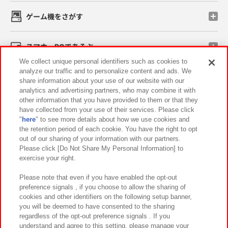
ゲーム機をさがす
スマホ・PCであそぶ
We collect unique personal identifiers such as cookies to
analyze our traffic and to personalize content and ads. We
イベント・キャンペーン
share information about your use of our website with our
analytics and advertising partners, who may combine it with
other information that you have provided to them or that they
have collected from your use of their services. Please click
"
here
" to see more details about how we use cookies and
関連会社
サステナビリティ
サイトポリシー
the retention period of each cookie. You have the right to opt
out of our sharing of your information with our partners.
プライバシーポリシー
ウェブアクセシビリティ方針と検証結果
Please click [Do Not Share My Personal Information] to
exercise your right.
お取引先さまとともに
食品のご提供について
カスタマーハラスメント対応方針
よくあるご質問・お問い合わせ
Please note that even if you have enabled the opt-out
preference signals , if you choose to allow the sharing of
cookies and other identifiers on the following setup banner,
you will be deemed to have consented to the sharing
regardless of the opt-out preference signals . If you
understand and agree to this setting, please manage your