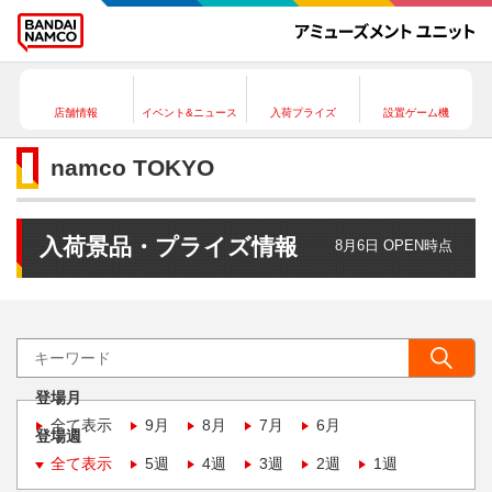
店舗情報
イベント&ニュース
入荷プライズ
設置ゲーム機
namco TOKYO
入荷景品・プライズ情報
8月6日 OPEN時点
登場月
全て表示
9月
8月
7月
6月
登場週
全て表示
5週
4週
3週
2週
1週