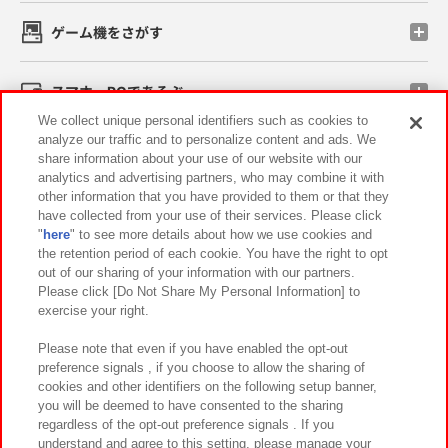
ゲーム機をさがす
スマホ・PCであそぶ
We collect unique personal identifiers such as cookies to
analyze our traffic and to personalize content and ads. We
イベント・キャンペーン
share information about your use of our website with our
analytics and advertising partners, who may combine it with
other information that you have provided to them or that they
have collected from your use of their services. Please click
"
here
" to see more details about how we use cookies and
関連会社
サステナビリティ
サイトポリシー
the retention period of each cookie. You have the right to opt
out of our sharing of your information with our partners.
プライバシーポリシー
ウェブアクセシビリティ方針と検証結果
Please click [Do Not Share My Personal Information] to
exercise your right.
お取引先さまとともに
食品のご提供について
カスタマーハラスメント対応方針
よくあるご質問・お問い合わせ
Please note that even if you have enabled the opt-out
preference signals , if you choose to allow the sharing of
cookies and other identifiers on the following setup banner,
you will be deemed to have consented to the sharing
regardless of the opt-out preference signals . If you
understand and agree to this setting, please manage your