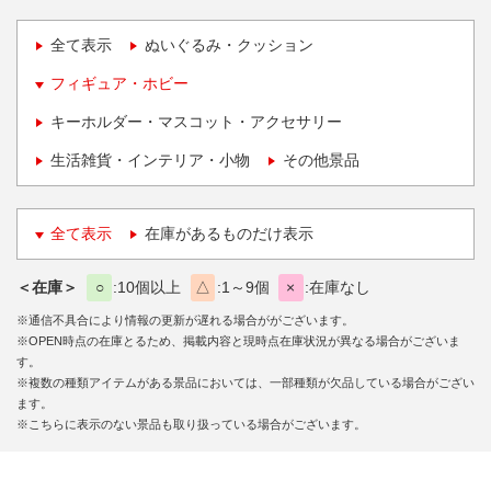
全て表示
ぬいぐるみ・クッション
フィギュア・ホビー
キーホルダー・マスコット・アクセサリー
生活雑貨・インテリア・小物
その他景品
全て表示
在庫があるものだけ表示
＜在庫＞
○
10個以上
△
1～9個
×
在庫なし
※通信不具合により情報の更新が遅れる場合ががございます。
※OPEN時点の在庫とるため、掲載内容と現時点在庫状況が異なる場合がございま
す。
※複数の種類アイテムがある景品においては、一部種類が欠品している場合がござい
ます。
※こちらに表示のない景品も取り扱っている場合がございます。