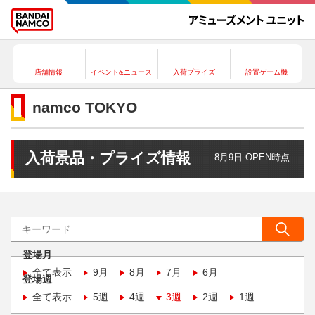
店舗情報
イベント&ニュース
入荷プライズ
設置ゲーム機
namco TOKYO
入荷景品・プライズ情報
8月9日 OPEN時点
登場月
全て表示
9月
8月
7月
6月
登場週
全て表示
5週
4週
3週
2週
1週