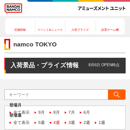
店舗情報
イベント&ニュース
入荷プライズ
設置ゲーム機
namco TOKYO
入荷景品・プライズ情報
8月6日 OPEN時点
登場月
全て表示
9月
8月
7月
6月
登場週
全て表示
5週
4週
3週
2週
1週