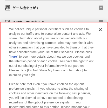
ゲーム機をさがす
スマホ・PCであそぶ
We collect unique personal identifiers such as cookies to
analyze our traffic and to personalize content and ads. We
イベント・キャンペーン
share information about your use of our website with our
analytics and advertising partners, who may combine it with
other information that you have provided to them or that they
have collected from your use of their services. Please click
"
here
" to see more details about how we use cookies and
関連会社
サステナビリティ
サイトポリシー
the retention period of each cookie. You have the right to opt
out of our sharing of your information with our partners.
プライバシーポリシー
ウェブアクセシビリティ方針と検証結果
Please click [Do Not Share My Personal Information] to
exercise your right.
お取引先さまとともに
食品のご提供について
カスタマーハラスメント対応方針
よくあるご質問・お問い合わせ
Please note that even if you have enabled the opt-out
preference signals , if you choose to allow the sharing of
cookies and other identifiers on the following setup banner,
you will be deemed to have consented to the sharing
regardless of the opt-out preference signals . If you
understand and agree to this setting, please manage your