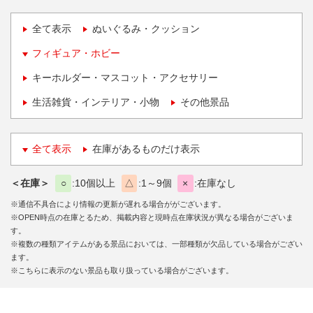
全て表示
ぬいぐるみ・クッション
フィギュア・ホビー
キーホルダー・マスコット・アクセサリー
生活雑貨・インテリア・小物
その他景品
全て表示
在庫があるものだけ表示
＜在庫＞
○
10個以上
△
1～9個
×
在庫なし
※通信不具合により情報の更新が遅れる場合ががございます。
※OPEN時点の在庫とるため、掲載内容と現時点在庫状況が異なる場合がございま
す。
※複数の種類アイテムがある景品においては、一部種類が欠品している場合がござい
ます。
※こちらに表示のない景品も取り扱っている場合がございます。