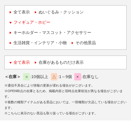
全て表示
ぬいぐるみ・クッション
フィギュア・ホビー
キーホルダー・マスコット・アクセサリー
生活雑貨・インテリア・小物
その他景品
全て表示
在庫があるものだけ表示
＜在庫＞
○
10個以上
△
1～9個
×
在庫なし
※通信不具合により情報の更新が遅れる場合ががございます。
※OPEN時点の在庫とるため、掲載内容と現時点在庫状況が異なる場合がございま
す。
※複数の種類アイテムがある景品においては、一部種類が欠品している場合がござい
ます。
※こちらに表示のない景品も取り扱っている場合がございます。