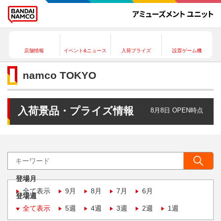
店舗情報
イベント&ニュース
入荷プライズ
設置ゲーム機
namco TOKYO
入荷景品・プライズ情報
8月8日 OPEN時点
登場月
全て表示
9月
8月
7月
6月
登場週
全て表示
5週
4週
3週
2週
1週