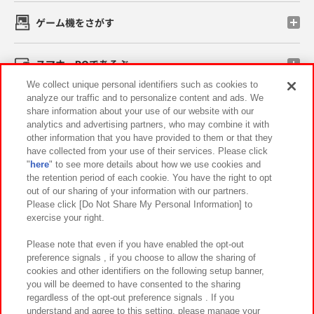
ゲーム機をさがす
スマホ・PCであそぶ
We collect unique personal identifiers such as cookies to
analyze our traffic and to personalize content and ads. We
イベント・キャンペーン
share information about your use of our website with our
analytics and advertising partners, who may combine it with
other information that you have provided to them or that they
have collected from your use of their services. Please click
"
here
" to see more details about how we use cookies and
関連会社
サステナビリティ
サイトポリシー
the retention period of each cookie. You have the right to opt
out of our sharing of your information with our partners.
プライバシーポリシー
ウェブアクセシビリティ方針と検証結果
Please click [Do Not Share My Personal Information] to
exercise your right.
お取引先さまとともに
食品のご提供について
カスタマーハラスメント対応方針
よくあるご質問・お問い合わせ
Please note that even if you have enabled the opt-out
preference signals , if you choose to allow the sharing of
cookies and other identifiers on the following setup banner,
you will be deemed to have consented to the sharing
regardless of the opt-out preference signals . If you
understand and agree to this setting, please manage your