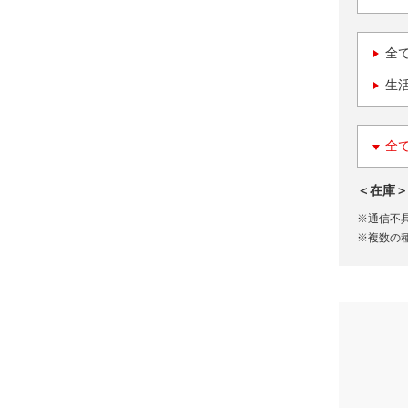
全
生
全
＜在庫＞
※通信不
※複数の