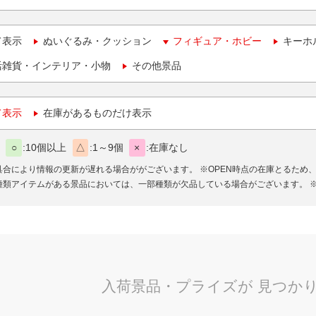
て表示
ぬいぐるみ・クッション
フィギュア・ホビー
キーホ
活雑貨・インテリア・小物
その他景品
て表示
在庫があるものだけ表示
○
10個以上
△
1～9個
×
在庫なし
具合により情報の更新が遅れる場合ががございます。
※OPEN時点の在庫とるため
種類アイテムがある景品においては、一部種類が欠品している場合がございます。