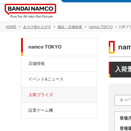
HOME
あそび場をさがす
施設・店舗検索
namco TOKYO
入荷プ
na
namco TOKYO
店舗情報
入荷
イベント&ニュース
入荷プライズ
設置ゲーム機
登場
登場