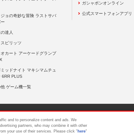
ガシャポンオンライン
公式スマートフォンアプリ
ョジョの奇妙な冒険 ラストサバ
バー
鼓の達人
りスピリッツ
リオカート アーケードグランプ
X
岸ミッドナイト マキシマムチュ
 6RR PLUS
の他 ゲーム機一覧
サイトポリシー
プライバシーポリシー
ウェブアクセシビリティ方
raffic and to personalize content and ads. We
advertising partners, who may combine it with other
rom your use of their services. Please click "
here
"
供について
カスタマーハラスメント対応方針
よくあるご質問・