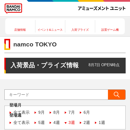
店舗情報
イベント&ニュース
入荷プライズ
設置ゲーム機
namco TOKYO
入荷景品・プライズ情報
8月7日 OPEN時点
登場月
全て表示
9月
8月
7月
6月
登場週
全て表示
5週
4週
3週
2週
1週