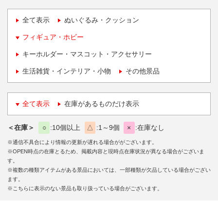
全て表示
ぬいぐるみ・クッション
フィギュア・ホビー
キーホルダー・マスコット・アクセサリー
生活雑貨・インテリア・小物
その他景品
全て表示
在庫があるものだけ表示
＜在庫＞
○
10個以上
△
1～9個
×
在庫なし
※通信不具合により情報の更新が遅れる場合ががございます。
※OPEN時点の在庫とるため、掲載内容と現時点在庫状況が異なる場合がございま
す。
※複数の種類アイテムがある景品においては、一部種類が欠品している場合がござい
ます。
※こちらに表示のない景品も取り扱っている場合がございます。