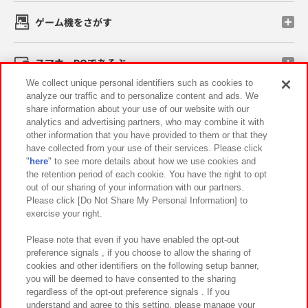
ゲーム機をさがす
スマホ・PCであそぶ
We collect unique personal identifiers such as cookies to
analyze our traffic and to personalize content and ads. We
イベント・キャンペーン
share information about your use of our website with our
analytics and advertising partners, who may combine it with
other information that you have provided to them or that they
have collected from your use of their services. Please click
"
here
" to see more details about how we use cookies and
関連会社
サステナビリティ
サイトポリシー
the retention period of each cookie. You have the right to opt
out of our sharing of your information with our partners.
プライバシーポリシー
ウェブアクセシビリティ方針と検証結果
Please click [Do Not Share My Personal Information] to
exercise your right.
お取引先さまとともに
食品のご提供について
カスタマーハラスメント対応方針
よくあるご質問・お問い合わせ
Please note that even if you have enabled the opt-out
preference signals , if you choose to allow the sharing of
cookies and other identifiers on the following setup banner,
you will be deemed to have consented to the sharing
regardless of the opt-out preference signals . If you
understand and agree to this setting, please manage your